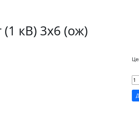
1 кВ) 3х6 (ож)
Цен
Д