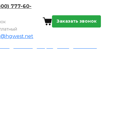
800) 777-60-
Заказать звонок
нок
платный
o@hgwest.net
а и доставка
Акции
Блог
Контакты