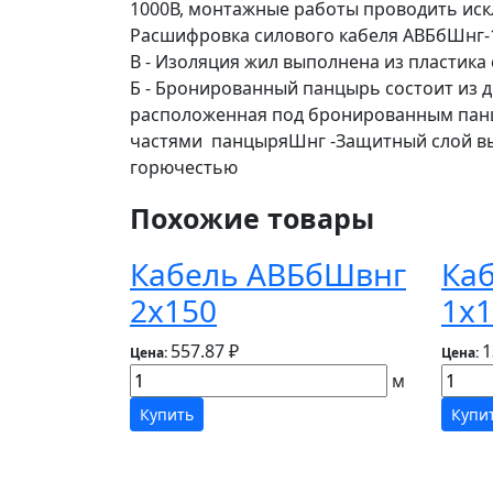
1000В, монтажные работы проводить иск
Расшифровка силового кабеля АВБбШнг-1
В - Изоляция жил выполнена из пластик
Б - Бронированный панцырь состоит из д
расположенная под бронированным панц
частями панцыряШнг -Защитный слой вып
горючестью
Похожие товары
Кабель АВБбШвнг
Ка
2х150
1х1
557.87 ₽
1
Цена:
Цена:
м
Купить
Купи