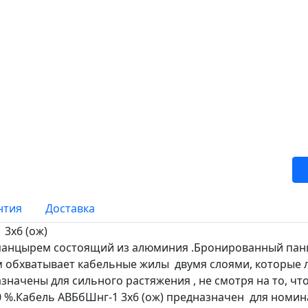
нтия
Доставка
3х6 (ож)
 панцырем состоящий из алюминия .Бронированный панц
м обхватывает кабельные жилы двумя слоями, которые л
азначены для сильного растяжения , не смотря на то, ч
 %.Кабель АВБбШнг-1 3х6 (ож) предназначен для номи