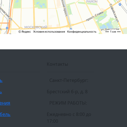
Контакты
ль
Санкт-Петербург:
ь
Брестский б-р, д. 8
ления
РЕЖИМ РАБОТЫ:
бель
Ежедневно c 8:00 до
17:00