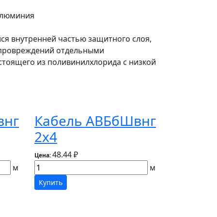
 алюминия
йся внутренней частью защитного слоя,
 провреждений отдельными
стоящего из поливинилхлорида с низкой
внг
Кабель АВБбШвнг
2х4
48.44 ₽
Цена:
м
м
Купить