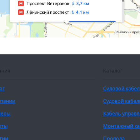
ания
Каталог
ог
Силовой кабе
мпании
Судовой кабел
неры
Кабель управ
кты
Монтажный ка
тии
Провода