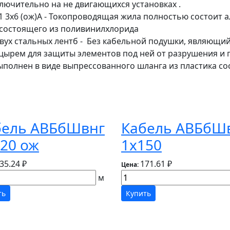
лючительно на не двигающихся установках .
 3х6 (ож)А - Токопроводящая жила полностью состоит
а состоящего из поливинилхлорида
вух стальных лентб - Без кабельной подушки, являющи
ырем для защиты элементов под ней от разрушения и
олнен в виде выпрессованного шланга из пластика со
бель АВБбШвнг
Кабель АВБбШ
20 ож
1х150
35.24 ₽
171.61 ₽
Цена:
м
ть
Купить