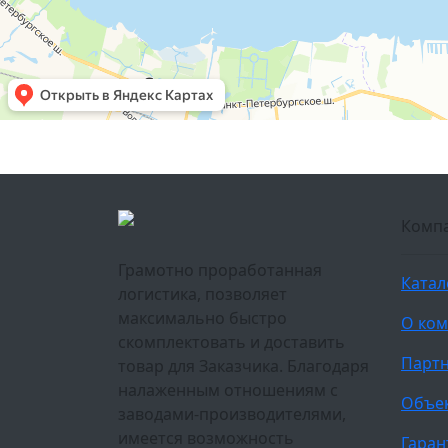
Комп
Грамотно проработанная
Катал
логистика, позволяет
максимально быстро
О ко
скомплектовать и доставить
Парт
товар для Заказчика. Благодаря
налаженным отношениям с
Объе
заводами-производителями,
имеется возможность
Гаран