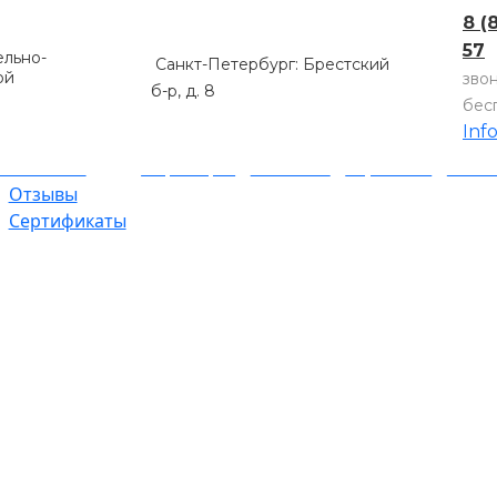
8 (
57
льно-
Санкт-Петербург: Брестский
ой
зво
б-р, д. 8
бес
Inf
компании
Партнеры
Объекты
Гарантии
Оплат
Отзывы
Сертификаты