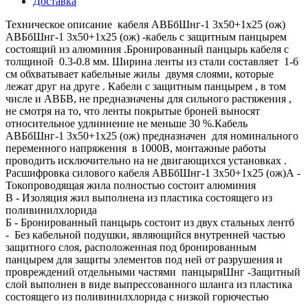
Доставка
Техническое описание кабеля АВБбШнг-1 3х50+1х25 (ож)
АВБбШнг-1 3х50+1х25 (ож) -кабель с защитным панцырем
состоящий из алюминия .Бронированный панцырь кабеля с
толщиной 0.3-0.8 мм. Ширина ленты из стали составляет 1-6
см обхватывает кабельные жилы двумя слоями, которые
лежат друг на друге . Кабели с защитным панцырем , в том
числе и АВБВ, не предназначены для сильного растяжения ,
не смотря на то, что ленты покрытые броней выносят
относительное удлиннение не меньше 30 %.Кабель
АВБбШнг-1 3х50+1х25 (ож) предназначен для номинального
переменного напряжения в 1000В, монтажные работы
проводить исключительно на не двигающихся установках .
Расшифровка силового кабеля АВБбШнг-1 3х50+1х25 (ож)А -
Токопроводящая жила полностью состоит алюминия
В - Изоляция жил выполнена из пластика состоящего из
поливинилхлорида
Б - Бронированный панцырь состоит из двух стальных лентб
- Без кабельной подушки, являющийся внутренней частью
защитного слоя, расположенная под бронированным
панцырем для защиты элементов под ней от разрушения и
провреждений отдельными частями панцыряШнг -Защитный
слой выполнен в виде выпрессованного шланга из пластика
состоящего из поливинилхлорида с низкой горючестью