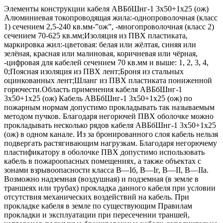
Элементы конструкции кабеля АВБбШнг-1 3х50+1х25 (ож)
Алюминиевая токопроводящая жила:-однопроволочная (класс
1) сечением 2,5-240 кв.мм-”ож”, -многопроволочная (класс 2)
сечением 70-625 кв.мм;Изоляция из ПВХ пластиката,
маркировка жил:-цветовая: белая или жёлтая, синяя или
зелёная, красная или малиновая, коричневая или чёрная,
-цифровая для кабелей сечением 70 кв.мм и выше: 1, 2, 3, 4,
0;Поясная изоляция из ПВХ лент;Броня из стальных
оцинкованных лент;Шланг из ПВХ пластиката пониженной
горючести.Область применения кабеля АВБбШнг-1
3х50+1х25 (ож) Кабель АВБбШнг-1 3х50+1х25 (ож) по
пожарным нормам допустимо прокладывать так называемым
методом пучков. Благодаря негорючей ПВХ оболочке можно
прокладывать несколько рядов кабеля АВБбШнг-1 3х50+1х25
(ож) в одном канале. Из за бронированного слоя кабель нельзя
подвергать растягивающим нагрузкам. Благодаря негорючему
пластификатору в оболочке ПВХ допустимо использовать
кабель в пожароопасных помещениях, а также объектах с
зонами взрывоопасности класса B—Iб, B—Iг, В—II, В—IIа.
Возможно надземная (воздушная) и подземная (в земле в
траншеях или трубах) прокладка данного кабеля при условии
отсутствия механических воздействий на кабель. При
прокладке кабеля в земле по существующим Правилам
прокладки и эксплуатации при пересечении траншей,