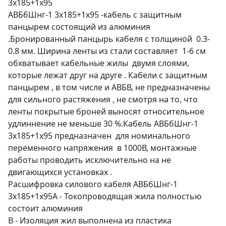
3х185+1х95
АВБбШнг-1 3х185+1х95 -кабель с защитным
панцырем состоящий из алюминия
.Бронированный панцырь кабеля с толщиной 0.3-
0.8 мм. Ширина ленты из стали составляет 1-6 см
обхватывает кабельные жилы двумя слоями,
которые лежат друг на друге . Кабели с защитным
панцырем , в том числе и АВБВ, не предназначены
для сильного растяжения , не смотря на то, что
ленты покрытые броней выносят относительное
удлиннение не меньше 30 %.Кабель АВБбШнг-1
3х185+1х95 предназначен для номинального
переменного напряжения в 1000В, монтажные
работы проводить исключительно на не
двигающихся установках .
Расшифровка силового кабеля АВБбШнг-1
3х185+1х95А - Токопроводящая жила полностью
состоит алюминия
В - Изоляция жил выполнена из пластика