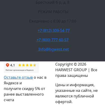
Брестский б-р, д. 8
РЕЖИМ РАБОТЫ:
Ежедневно c 8:00 до 17:00
+7 (812) 309-54-77
+7 (800) 777-60-57
Info@hgwest.net
Copyright © 2026
HARWEST GROUP | Все
права защищены
Оставьте отзыв
о нас в
Яндексе и
Цены и информация,
получите скидку 5% от
указанные на сайте, не
ранее выставленного
являются публичной
счета
офертой.