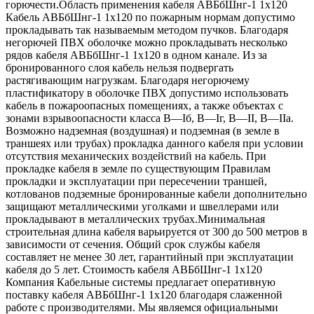
горючести.Область применения кабеля АВБбШнг-1 1х120
Кабель АВБбШнг-1 1х120 по пожарным нормам допустимо
прокладывать так называемым методом пучков. Благодаря
негорючей ПВХ оболочке можно прокладывать несколько
рядов кабеля АВБбШнг-1 1х120 в одном канале. Из за
бронированного слоя кабель нельзя подвергать
растягивающим нагрузкам. Благодаря негорючему
пластификатору в оболочке ПВХ допустимо использовать
кабель в пожароопасных помещениях, а также объектах с
зонами взрывоопасности класса B—Iб, B—Iг, В—II, В—IIа.
Возможно надземная (воздушная) и подземная (в земле в
траншеях или трубах) прокладка данного кабеля при условии
отсутствия механических воздействий на кабель. При
прокладке кабеля в земле по существующим Правилам
прокладки и эксплуатации при пересечении траншей,
котлованов подземные бронированные кабели дополнительно
защищают металлическими уголками и швеллерами или
прокладывают в металлических трубах.Минимальная
строительная длина кабеля варьируется от 300 до 500 метров в
зависимости от сечения. Общий срок службы кабеля
составляет не менее 30 лет, гарантийный при эксплуатации
кабеля до 5 лет. Стоимость кабеля АВБбШнг-1 1х120
Компания Кабельные системы предлагает оперативную
поставку кабеля АВБбШнг-1 1х120 благодаря слаженной
работе с производителями. Мы являемся официальными