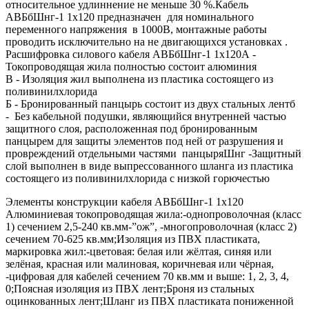
относительное удлиннение не меньше 30 %.Кабель
АВБбШнг-1 1х120 предназначен для номинального
переменного напряжения в 1000В, монтажные работы
проводить исключительно на не двигающихся установках .
Расшифровка силового кабеля АВБбШнг-1 1х120А -
Токопроводящая жила полностью состоит алюминия
В - Изоляция жил выполнена из пластика состоящего из
поливинилхлорида
Б - Бронированный панцырь состоит из двух стальных лентб
- Без кабельной подушки, являющийся внутренней частью
защитного слоя, расположенная под бронированным
панцырем для защиты элементов под ней от разрушения и
провреждений отдельными частями панцыряШнг -Защитный
слой выполнен в виде выпрессованного шланга из пластика
состоящего из поливинилхлорида с низкой горючестью
Элементы конструкции кабеля АВБбШнг-1 1х120
Алюминиевая токопроводящая жила:-однопроволочная (класс
1) сечением 2,5-240 кв.мм-”ож”, -многопроволочная (класс 2)
сечением 70-625 кв.мм;Изоляция из ПВХ пластиката,
маркировка жил:-цветовая: белая или жёлтая, синяя или
зелёная, красная или малиновая, коричневая или чёрная,
-цифровая для кабелей сечением 70 кв.мм и выше: 1, 2, 3, 4,
0;Поясная изоляция из ПВХ лент;Броня из стальных
оцинкованных лент;Шланг из ПВХ пластиката пониженной