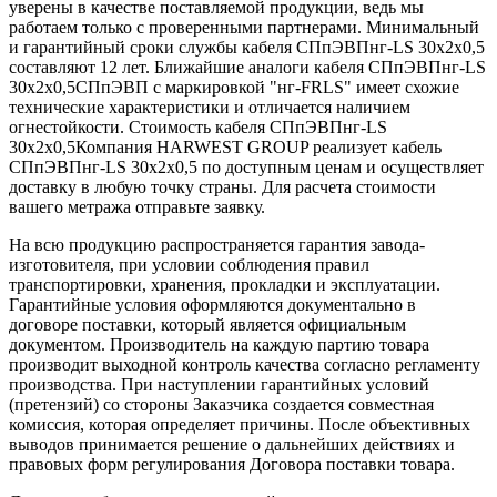
уверены в качестве поставляемой продукции, ведь мы
работаем только с проверенными партнерами. Минимальный
и гарантийный сроки службы кабеля СПпЭВПнг-LS 30х2х0,5
составляют 12 лет. Ближайшие аналоги кабеля СПпЭВПнг-LS
30х2х0,5СПпЭВП с маркировкой "нг-FRLS" имеет схожие
технические характеристики и отличается наличием
огнестойкости. Стоимость кабеля СПпЭВПнг-LS
30х2х0,5Компания HARWEST GROUP реализует кабель
СПпЭВПнг-LS 30х2х0,5 по доступным ценам и осуществляет
доставку в любую точку страны. Для расчета стоимости
вашего метража отправьте заявку.
На всю продукцию распространяется гарантия завода-
изготовителя, при условии соблюдения правил
транспортировки, хранения, прокладки и эксплуатации.
Гарантийные условия оформляются документально в
договоре поставки, который является официальным
документом. Производитель на каждую партию товара
производит выходной контроль качества согласно регламенту
производства. При наступлении гарантийных условий
(претензий) со стороны Заказчика создается совместная
комиссия, которая определяет причины. После объективных
выводов принимается решение о дальнейших действиях и
правовых форм регулирования Договора поставки товара.