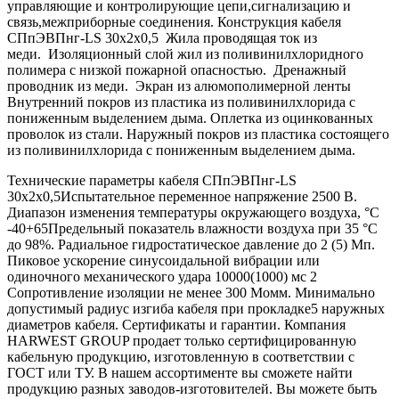
управляющие и контролирующие цепи,сигнализацию и
связь,межприборные соединения. Конструкция кабеля
СПпЭВПнг-LS 30х2х0,5 Жила проводящая ток из
меди. Изоляционный слой жил из поливинилхлоридного
полимера с низкой пожарной опасностью. Дренажный
проводник из меди. Экран из алюмополимерной ленты
Внутренний покров из пластика из поливинилхлорида с
пониженным выделением дыма. Оплетка из оцинкованных
проволок из стали. Наружный покров из пластика состоящего
из поливинилхлорида с пониженным выделением дыма.
Технические параметры кабеля СПпЭВПнг-LS
30х2х0,5Испытательное переменное напряжение 2500 В.
Диапазон изменения температуры окружающего воздуха, °С
-40+65Предельный показатель влажности воздуха при 35 °С
до 98%. Радиальное гидростатическое давление до 2 (5) Мп.
Пиковое ускорение синусоидальной вибрации или
одиночного механического удара 10000(1000) мс 2
Сопротивление изоляции не менее 300 Момм. Минимально
допустимый радиус изгиба кабеля при прокладке5 наружных
диаметров кабеля. Сертификаты и гарантии. Компания
HARWEST GROUP продает только сертифицированную
кабельную продукцию, изготовленную в соответствии с
ГОСТ или ТУ. В нашем ассортименте вы сможете найти
продукцию разных заводов-изготовителей. Вы можете быть