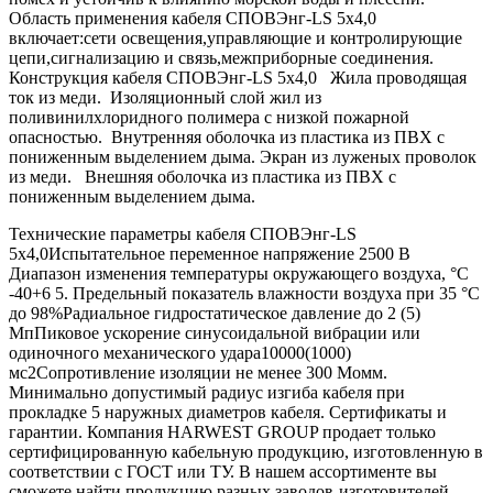
Область применения кабеля СПОВЭнг-LS 5х4,0
включает:сети освещения,управляющие и контролирующие
цепи,сигнализацию и связь,межприборные соединения.
Конструкция кабеля СПОВЭнг-LS 5х4,0 Жила проводящая
ток из меди. Изоляционный слой жил из
поливинилхлоридного полимера с низкой пожарной
опасностью. Внутренняя оболочка из пластика из ПВХ с
пониженным выделением дыма. Экран из луженых проволок
из меди. Внешняя оболочка из пластика из ПВХ с
пониженным выделением дыма.
Технические параметры кабеля СПОВЭнг-LS
5х4,0Испытательное переменное напряжение 2500 В
Диапазон изменения температуры окружающего воздуха, °С
-40+6 5. Предельный показатель влажности воздуха при 35 °С
до 98%Радиальное гидростатическое давление до 2 (5)
МпПиковое ускорение синусоидальной вибрации или
одиночного механического удара10000(1000)
мс2Сопротивление изоляции не менее 300 Момм.
Минимально допустимый радиус изгиба кабеля при
прокладке 5 наружных диаметров кабеля. Сертификаты и
гарантии. Компания HARWEST GROUP продает только
сертифицированную кабельную продукцию, изготовленную в
соответствии с ГОСТ или ТУ. В нашем ассортименте вы
сможете найти продукцию разных заводов-изготовителей.