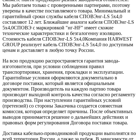
Мы работаем только с проверенными партнерами, поэтому
уверены в качестве поставляемого товара. Минимальный и
гарантийный сроки службы кабеля СПОВЭнг-LS 5х4,0
составляют 12 лет. Ближайшие аналоги кабеля СПОВЭнг-LS
5х4,0СПОВЭ с маркировкой "нг-HF" имеет схожие
технические характеристики и безгалогенну изоляцию.
Стоимость кабеля СПОВЭнг-LS 5х4,0Компания HARWEST
GROUP реализует кабель СПОВЭнг-LS 5х4,0 по доступным
ценам и доставляет в любую точку России.
На всю продукцию распространяется гарантия завода-
изготовителя, при условии соблюдения правил
транспортировки, хранения, прокладки и эксплуатации.
Гарантийные условия оформляются документально в
договоре поставки, который является официальным
документом. Производитель на каждую партию товара
производит выходной контроль качества согласно регламенту
производства. При наступлении гарантийных условий
(претензий) со стороны Заказчика создается совместная
комиссия, которая определяет причины. После объективных
выводов принимается решение о дальнейших действиях и
правовых форм регулирования Договора поставки товара.
Доставка кабельно-проводниковой продукции выполнятся по
всей территории России, а также за рубеж. В зависимости от