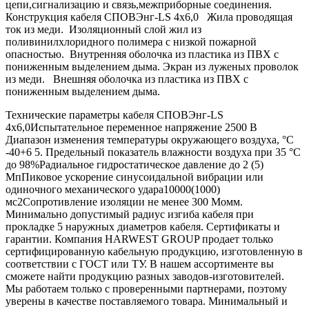
цепи,сигнализацию и связь,межприборные соединения.
Конструкция кабеля СПОВЭнг-LS 4х6,0 Жила проводящая
ток из меди. Изоляционный слой жил из
поливинилхлоридного полимера с низкой пожарной
опасностью. Внутренняя оболочка из пластика из ПВХ с
пониженным выделением дыма. Экран из луженых проволок
из меди. Внешняя оболочка из пластика из ПВХ с
пониженным выделением дыма.
Технические параметры кабеля СПОВЭнг-LS
4х6,0Испытательное переменное напряжение 2500 В
Диапазон изменения температуры окружающего воздуха, °С
-40+6 5. Предельный показатель влажности воздуха при 35 °С
до 98%Радиальное гидростатическое давление до 2 (5)
МпПиковое ускорение синусоидальной вибрации или
одиночного механического удара10000(1000)
мс2Сопротивление изоляции не менее 300 Момм.
Минимально допустимый радиус изгиба кабеля при
прокладке 5 наружных диаметров кабеля. Сертификаты и
гарантии. Компания HARWEST GROUP продает только
сертифицированную кабельную продукцию, изготовленную в
соответствии с ГОСТ или ТУ. В нашем ассортименте вы
сможете найти продукцию разных заводов-изготовителей.
Мы работаем только с проверенными партнерами, поэтому
уверены в качестве поставляемого товара. Минимальный и