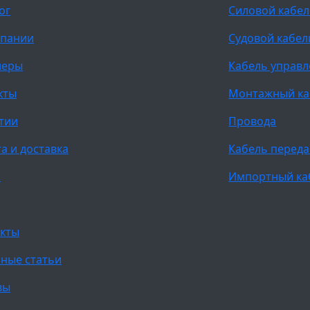
ог
Силовой кабе
мпании
Судовой кабел
неры
Кабель управ
кты
Монтажный ка
тии
Провода
а и доставка
Кабель переда
и
Импортный ка
кты
ные статьи
вы