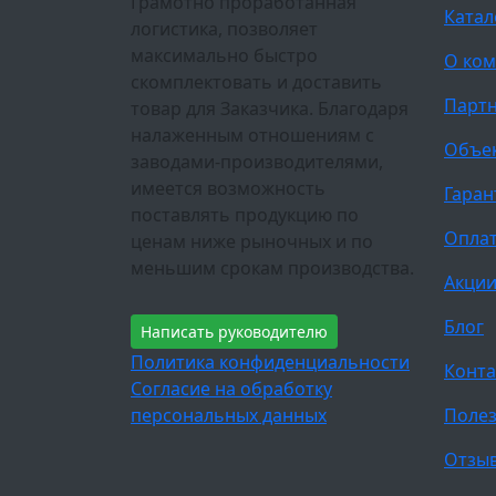
Грамотно проработанная
Катал
логистика, позволяет
максимально быстро
О ко
скомплектовать и доставить
Парт
товар для Заказчика. Благодаря
налаженным отношениям с
Объе
заводами-производителями,
имеется возможность
Гаран
поставлять продукцию по
Оплат
ценам ниже рыночных и по
меньшим срокам производства.
Акци
Блог
Написать руководителю
Политика конфиденциальности
Конта
Согласие на обработку
персональных данных
Полез
Отзы