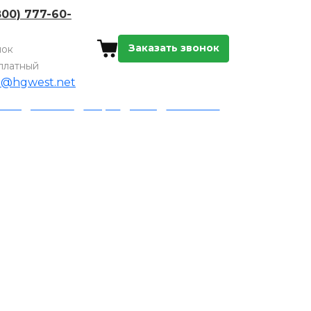
800) 777-60-
Заказать звонок
нок
платный
o@hgwest.net
а и доставка
Акции
Блог
Контакты