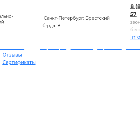
8 (
57
льно-
Санкт-Петербург: Брестский
ой
зво
б-р, д. 8
бес
Inf
компании
Партнеры
Объекты
Гарантии
Оплат
Отзывы
Сертификаты