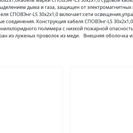
0х2х1,0Кабель марки СПОВЭнг-LS 30х2х1,0 судовой кабе
выделением дыма и газа, защищен от электромагнитных
беля СПОВЭнг-LS 30х2х1,0 включает:сети освещения,у
е соединения. Конструкция кабеля СПОВЭнг-LS 30х2х1,
нилхлоридного полимера с низкой пожарной опасность
ан из луженых проволок из меди. Внешняя оболочка и