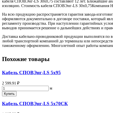
кабеля СПОВЭнг-LS 30х0,75 составляют 12 лет. Ближайшие а
изоляцию. Стоимость кабеля СПОВЭнг-LS 30х0,75Компания H
На всю продукцию распространяется гарантия завода-изготови
оформляются документально в договоре поставки, который яв
регламенту производства. При наступлении гарантийных услови
выводов принимается решение о дальнейших действиях и прав
Доставка кабельно-проводниковой продукции выполнятся по вс
любой транспортной компанией до терминала или непосредстве
таможенному оформлению. Многолетний опыт работы компании 
Похожие товары
Кабель СПОВЭнг-LS 5х95
2 599.91 ₽
м
Купить
Кабель СПОВЭнг-LS 5х70СК