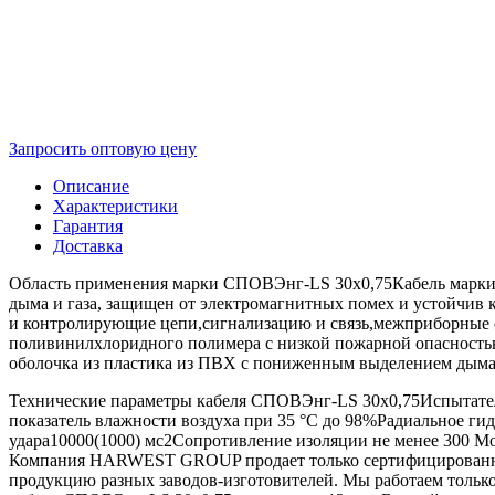
Запросить оптовую цену
Описание
Характеристики
Гарантия
Доставка
Область применения марки СПОВЭнг-LS 30х0,75Кабель марки 
дыма и газа, защищен от электромагнитных помех и устойчив
и контролирующие цепи,сигнализацию и связь,межприборные 
поливинилхлоридного полимера с низкой пожарной опасность
оболочка из пластика из ПВХ с пониженным выделением дыма
Технические параметры кабеля СПОВЭнг-LS 30х0,75Испытател
показатель влажности воздуха при 35 °С до 98%Радиальное ги
удара10000(1000) мс2Сопротивление изоляции не менее 300 М
Компания HARWEST GROUP продает только сертифицированную
продукцию разных заводов-изготовителей. Мы работаем тольк