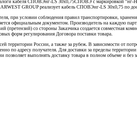
налоги кабеля СПОВЭнг-LS 30х0,75СПОВЭ с маркировкой "нг-HF
ARWEST GROUP реализует кабель СПОВЭнг-LS 30х0,75 по дост
теля, при условии соблюдения правил транспортировки, хранени
ляется официальным документом. Производитель на каждую парти
й (претензий) со стороны Заказчика создается совместная коми
овых форм регулирования Договора поставки товара.
ей территории России, а также за рубеж. В зависимости от потр
нно по адресу получателя. Для доставки за пределы территории
позволяет выполнять доставку товара в полном объеме и без з