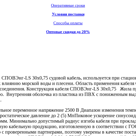
Оперативные сроки
Условия поставки
Способы оплаты
Оптовые скидки до 20%
СПОВЭнг-LS 30х0,75 судовой кабель, используется при стаци
 к влиянию морской воды и плесени. Область применения кабе
соединения. Конструкция кабеля СПОВЭнг-LS 30х0,75 Жила пр
ю. Внутренняя оболочка из пластика из ПВХ с пониженным вы
.
ьное переменное напряжение 2500 В Диапазон изменения темпе
дростатическое давление до 2 (5) МпПиковое ускорение синусо
омм. Минимально допустимый радиус изгиба кабеля при проклад
 кабельную продукцию, изготовленную в соответствии с ГОСТ
о с проверенными партнерами, поэтому уверены в качестве пос