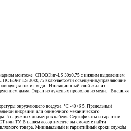
онарном монтаже. СПОВЭнг-LS 30х0,75 с низким выделением
ля СПОВЭнг-LS 30х0,75 включает:сети освещения,управляющие
оводящая ток из меди. Изоляционный слой жил из
делением дыма. Экран из луженых проволок из меди. Внешняя
ратуры окружающего воздуха, °С -40+6 5. Предельный
идальной вибрации или одиночного механического
ке 5 наружных диаметров кабеля. Сертификаты и гарантии.
 или ТУ. В нашем ассортименте вы сможете найти
тавляемого товара. Минимальный и гарантийный сроки службы