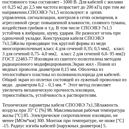
постоянного тока составляет - 1000 В. Для кабелей с жилами
от 0,25 м2 до 2,5 мм частота возрастает до 200 кГц при том же
напряжении.СПОЭВЭ 7х1,5 используют: в цепях
управления, сигнализации, контроля в сетях освещения, в
агрессивной среде: повышенной влажности, соляного тумана,
воздействия грибков и т.д. В том числе СПОЭВЭ 7х1,5
устойчив к вибрации, шуму, ударам. Не разносит огонь при
одиночной укладке. Конструкция кабеля СПОЭВЭ
7х1,5Жилы проводящие ток круглой формы из меди
многопроволочные( класс 4 для сечений 0,35; 0,5 мм2, класс
3 для сечений 0,75- 4,0 мм2, класс 2 для сечений 6,0- 95 мм2)
ГОСТ 22483-77 Изоляция из сшитого полиэтилена методом
радиационного модифицирования.Экран жил - Повив из
медных проволок диаметром 0,15 мм. Оболочка из
теплостойкого пластика из поливинилхлорида для кабелей.
Общий экран из оплетки состоящей из луженый проволоки из
меди. диаметром 0,2 – 0,3 мм. * Этот метод позволяет
увеличить механическую прочность изоляции,
термостойкость, устойчивость к растворителям.
Технические параметры кабеля СПОЭВЭ 7х1,5Влажность
воздуха при 35° C [%] 98. Максимальная рабочая температура
жилы [°С] 85. Электрическое сопротивление изоляции, не
менее [МОм*км] 300. Монтаж при температуре, не ниже [°C]
-15. Радиус изгиба кабелей [наружных диаметров] 5.