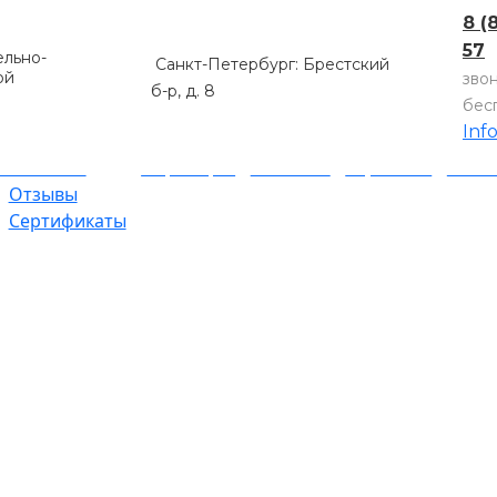
8 (
57
льно-
Санкт-Петербург: Брестский
ой
зво
б-р, д. 8
бес
Inf
компании
Партнеры
Объекты
Гарантии
Оплат
Отзывы
Сертификаты