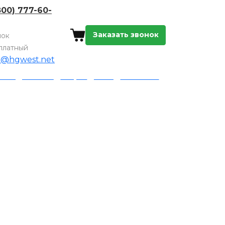
800) 777-60-
Заказать звонок
нок
платный
o@hgwest.net
а и доставка
Акции
Блог
Контакты