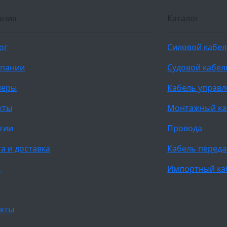
ания
Каталог
ог
Силовой кабе
мпании
Судовой кабел
неры
Кабель управ
кты
Монтажный ка
тии
Провода
а и доставка
Кабель переда
и
Импортный ка
кты