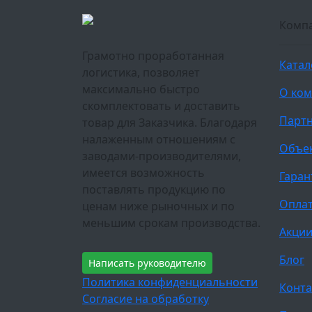
Комп
Грамотно проработанная
Катал
логистика, позволяет
максимально быстро
О ко
скомплектовать и доставить
Парт
товар для Заказчика. Благодаря
налаженным отношениям с
Объе
заводами-производителями,
имеется возможность
Гаран
поставлять продукцию по
Оплат
ценам ниже рыночных и по
меньшим срокам производства.
Акци
Блог
Написать руководителю
Политика конфиденциальности
Конта
Согласие на обработку