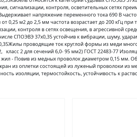
0,35Кабель относится к категории судовых СПОЭВЭ 37х
ия, сигнализации, контроля, осветительных сетях преи
Выдерживает напряжение переменного тока 690 В часто
и от 0,25 м2 до 2,5 мм частота возрастает до 200 кГц п
изации, контроля в сетях освещения, в агрессивной сре
м числе СПОЭВЭ 37х0,35 устойчив к вибрации, шуму, удар
0,35Жилы проводящие ток круглой формы из меди многоп
м2, класс 2 для сечений 6,0- 95 мм2) ГОСТ 22483-77 Изо
ил - Повив из медных проволок диаметром 0,15 мм. Об
ран из оплетки состоящей из луженый проволоки из мед
ность изоляции, термостойкость, устойчивость к раств