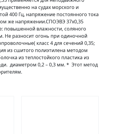
0,35 применяется для неподвижного
мущественно на судах морского и
той 400 Гц, напряжение постоянного тока
ри том же напряжении.СПОЭВЭ 37х0,35
де: повышенной влажности, соляного
ам. Не разносит огонь при одиночной
роволочные( класс 4 для сечений 0,35;
ляция из сшитого полиэтилена методом
олочка из теплостойкого пластика из
и. диаметром 0,2 – 0,3 мм. * Этот метод
орителям.