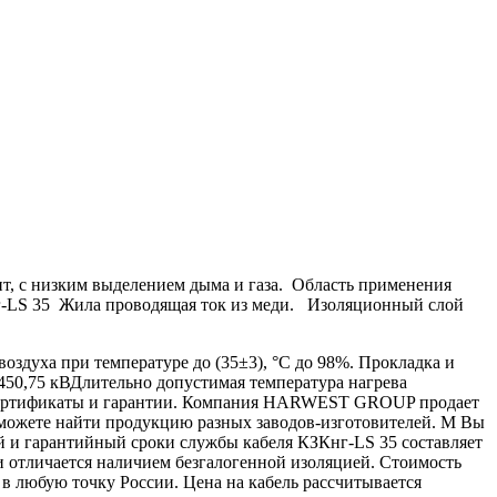
т, с низким выделением дыма и газа. Область применения
Кнг-LS 35 Жила проводящая ток из меди. Изоляционный слой
оздуха при температуре до (35±3), °С до 98%. Прокладка и
450,75 кВДлительно допустимая температура нагрева
 Сертификаты и гарантии. Компания HARWEST GROUP продает
можете найти продукцию разных заводов-изготовителей. М Вы
й и гарантийный сроки службы кабеля КЗКнг-LS 35 составляет
и отличается наличием безгалогенной изоляцией. Стоимость
 любую точку России. Цена на кабель рассчитывается