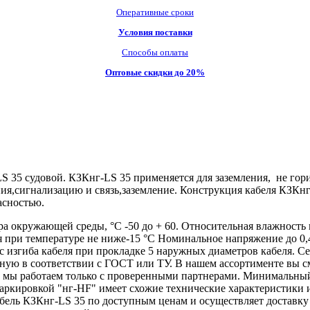
Оперативные сроки
Условия поставки
Способы оплаты
Оптовые скидки до 20%
35 судовой. КЗКнг-LS 35 применяется для заземления, не гори
ения,сигнализацию и связь,заземление. Конструкция кабеля КЗ
асностью.
 окружающей среды, °С -50 до + 60. Относительная влажность в
я при температуре не ниже-15 °C Номинальное напряжение до 0,
 изгиба кабеля при прокладке 5 наружных диаметров кабеля.
ую в соответствии с ГОСТ или ТУ. В нашем ассортименте вы с
дь мы работаем только с проверенными партнерами. Минимальны
аркировкой "нг-HF" имеет схожие технические характеристики 
ь КЗКнг-LS 35 по доступным ценам и осуществляет доставку в