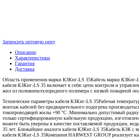
Запросить оптовую цену
Описание
Характеристики
Гарантия
Доставка
Область применения марки КЗКнг-LS 35Кабель марки КЗКнг-LS 
кабеля КЗКнг-LS 35 включает в себя: цепи контроля и управл
жил из поливинилхлоридного полимера с низкой пожарной оп
Технические параметры кабеля КЗКнг-LS 35Рабочая температура
монтаж кабелей без предварительного подогрева производитьс
токопроводящей жилы +90 °C .Минимально допустимый радиус
только сертифицированную кабельную продукцию, изготовленн
можете быть уверены в качестве поставляемой продукции, ве
35 лет. Ближайшие аналоги кабеля КЗКнг-LS 35Кабель КЗК с м
кабеля КЗКнг-LS 35Компания HARWEST GROUP реализует кабел