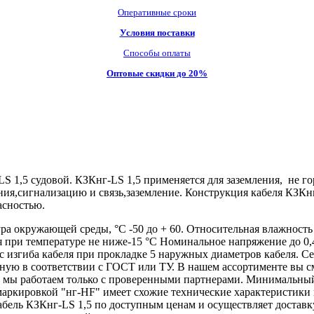
Оперативные сроки
Условия поставки
Способы оплаты
Оптовые скидки до 20%
 1,5 судовой. КЗКнг-LS 1,5 применяется для заземления, не го
ления,сигнализацию и связь,заземление. Конструкция кабеля КЗ
асностью.
а окружающей среды, °С -50 до + 60. Относительная влажность в
я при температуре не ниже-15 °C Номинальное напряжение до 0,
 изгиба кабеля при прокладке 5 наружных диаметров кабеля.
ую в соответствии с ГОСТ или ТУ. В нашем ассортименте вы с
ь мы работаем только с проверенными партнерами. Минимальный
маркировкой "нг-HF" имеет схожие технические характеристики 
ь КЗКнг-LS 1,5 по доступным ценам и осуществляет доставку 