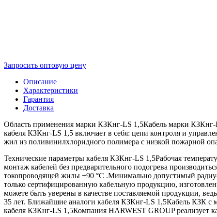
Запросить оптовую цену
Описание
Характеристики
Гарантия
Доставка
Область применения марки КЗКнг-LS 1,5Кабель марки КЗКнг-LS
кабеля КЗКнг-LS 1,5 включает в себя: цепи контроля и управ
жил из поливинилхлоридного полимера с низкой пожарной оп
Технические параметры кабеля КЗКнг-LS 1,5Рабочая температур
монтаж кабелей без предварительного подогрева производитьс
токопроводящей жилы +90 °C .Минимально допустимый радиус
только сертифицированную кабельную продукцию, изготовленн
можете быть уверены в качестве поставляемой продукции, вед
35 лет. Ближайшие аналоги кабеля КЗКнг-LS 1,5Кабель КЗК с 
кабеля КЗКнг-LS 1,5Компания HARWEST GROUP реализует кабел