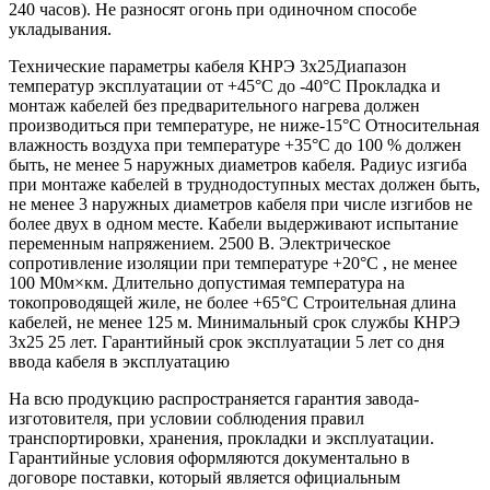
240 часов). Не разносят огонь при одиночном способе
укладывания.
Технические параметры кабеля КНРЭ 3х25Диапазон
температур эксплуатации от +45°С до -40°С Прокладка и
монтаж кабелей без предварительного нагрева должен
производиться при температуре, не ниже-15°С Относительная
влажность воздуха при температуре +35°С до 100 % должен
быть, не менее 5 наружных диаметров кабеля. Радиус изгиба
при монтаже кабелей в труднодоступных местах должен быть,
не менее 3 наружных диаметров кабеля при числе изгибов не
более двух в одном месте. Кабели выдерживают испытание
переменным напряжением. 2500 В. Электрическое
сопротивление изоляции при температуре +20°С , не менее
100 М0м×км. Длительно допустимая температура на
токопроводящей жиле, не более +65°С Строительная длина
кабелей, не менее 125 м. Минимальный срок службы КНРЭ
3х25 25 лет. Гарантийный срок эксплуатации 5 лет со дня
ввода кабеля в эксплуатацию
На всю продукцию распространяется гарантия завода-
изготовителя, при условии соблюдения правил
транспортировки, хранения, прокладки и эксплуатации.
Гарантийные условия оформляются документально в
договоре поставки, который является официальным