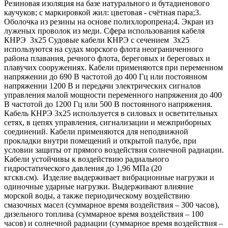
Резиновая изоляция на базе натурального и бутадиенового
каучуков; с маркировкой жил: цветовая - счётная пара;3.
Оболочка из резины на основе полихлоропрена;4. Экран из
луженых проволок из меди. Сфера использования кабеля
КНРЭ 3х25 Судовые кабели КНРЭ с сечением 3х25
используются на судах морского флота неограниченного
района плавания, речного флота, береговых и береговых и
плавучих сооружениях. Кабели применяются при переменном
напряжении до 690 В частотой до 400 Гц или постоянном
напряжении 1200 В и передачи электрических сигналов
управления малой мощности переменного напряжения до 400
В частотой до 1200 Гц или 500 В постоянного напряжения.
Кабель КНРЭ 3х25 используется в силовых и осветительных
сетях, в цепях управления, сигнализации и межприборных
соединений. Кабели применяются для неподвижной
прокладки внутри помещений и открытой палубе, при
условии защиты от прямого воздействия солнечной радиации.
Кабели устойчивы к воздействию радиального
гидростатического давления до 1,96 МПа (20
кгскв.см). Изделие выдерживает вибрационные нагрузки и
одиночные ударные нагрузки. Выдерживают влияние
морской воды, а также периодическому воздействию
смазочных масел (суммарное время воздействия – 300 часов),
дизельного топлива (суммарное время воздействия – 100
часов) и солнечной радиации (суммарное время воздействия –