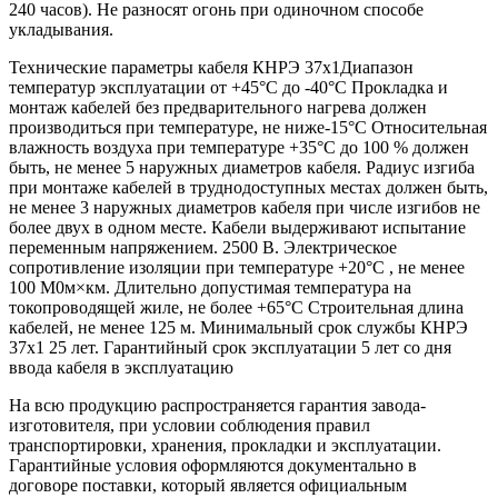
240 часов). Не разносят огонь при одиночном способе
укладывания.
Технические параметры кабеля КНРЭ 37х1Диапазон
температур эксплуатации от +45°С до -40°С Прокладка и
монтаж кабелей без предварительного нагрева должен
производиться при температуре, не ниже-15°С Относительная
влажность воздуха при температуре +35°С до 100 % должен
быть, не менее 5 наружных диаметров кабеля. Радиус изгиба
при монтаже кабелей в труднодоступных местах должен быть,
не менее 3 наружных диаметров кабеля при числе изгибов не
более двух в одном месте. Кабели выдерживают испытание
переменным напряжением. 2500 В. Электрическое
сопротивление изоляции при температуре +20°С , не менее
100 М0м×км. Длительно допустимая температура на
токопроводящей жиле, не более +65°С Строительная длина
кабелей, не менее 125 м. Минимальный срок службы КНРЭ
37х1 25 лет. Гарантийный срок эксплуатации 5 лет со дня
ввода кабеля в эксплуатацию
На всю продукцию распространяется гарантия завода-
изготовителя, при условии соблюдения правил
транспортировки, хранения, прокладки и эксплуатации.
Гарантийные условия оформляются документально в
договоре поставки, который является официальным