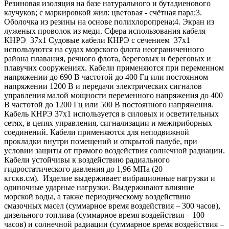
Резиновая изоляция на базе натурального и бутадиенового
каучуков; с маркировкой жил: цветовая - счётная пара;3.
Оболочка из резины на основе полихлоропрена;4. Экран из
луженых проволок из меди. Сфера использования кабеля
КНРЭ 37х1 Судовые кабели КНРЭ с сечением 37х1
используются на судах морского флота неограниченного
района плавания, речного флота, береговых и береговых и
плавучих сооружениях. Кабели применяются при переменном
напряжении до 690 В частотой до 400 Гц или постоянном
напряжении 1200 В и передачи электрических сигналов
управления малой мощности переменного напряжения до 400
В частотой до 1200 Гц или 500 В постоянного напряжения.
Кабель КНРЭ 37х1 используется в силовых и осветительных
сетях, в цепях управления, сигнализации и межприборных
соединений. Кабели применяются для неподвижной
прокладки внутри помещений и открытой палубе, при
условии защиты от прямого воздействия солнечной радиации.
Кабели устойчивы к воздействию радиального
гидростатического давления до 1,96 МПа (20
кгскв.см). Изделие выдерживает вибрационные нагрузки и
одиночные ударные нагрузки. Выдерживают влияние
морской воды, а также периодическому воздействию
смазочных масел (суммарное время воздействия – 300 часов),
дизельного топлива (суммарное время воздействия – 100
часов) и солнечной радиации (суммарное время воздействия –