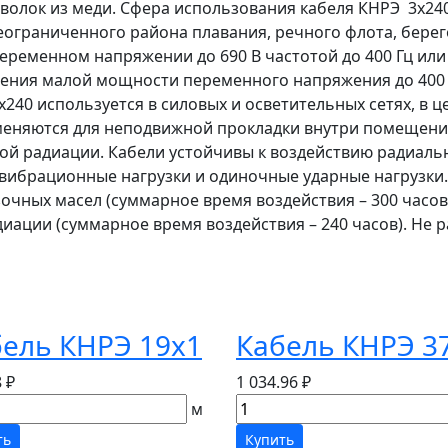
оволок из меди. Сфера использования кабеля КНРЭ 3х24
еограниченного района плавания, речного флота, берег
еременном напряжении до 690 В частотой до 400 Гц или
ения малой мощности переменного напряжения до 400 В 
240 используется в силовых и осветительных сетях, в ц
еняются для неподвижной прокладки внутри помещений
й радиации. Кабели устойчивы к воздействию радиальн
т вибрационные нагрузки и одиночные ударные нагрузки
чных масел (суммарное время воздействия – 300 часов
адиации (суммарное время воздействия – 240 часов). Не
ель КНРЭ 19х1
Кабель КНРЭ 3
 ₽
1 034.96 ₽
м
ть
Купить