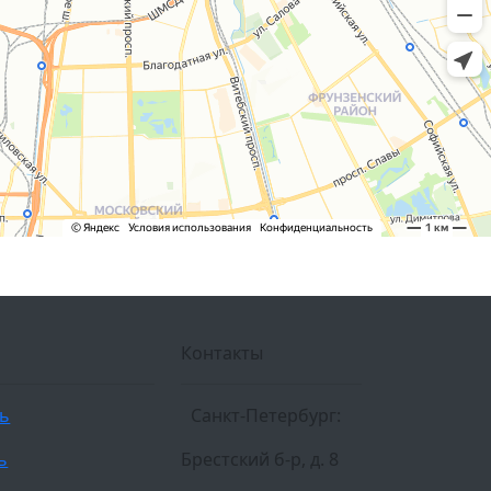
Контакты
ль
Санкт-Петербург:
ь
Брестский б-р, д. 8