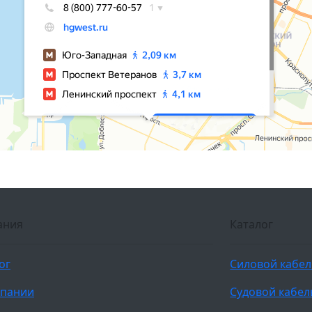
ания
Каталог
ог
Силовой кабе
мпании
Судовой кабел