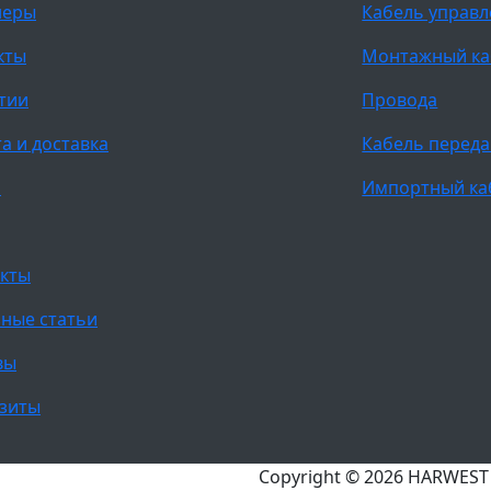
неры
Кабель управ
кты
Монтажный ка
тии
Провода
а и доставка
Кабель переда
и
Импортный ка
кты
ные статьи
вы
зиты
Copyright © 2026 HARWES