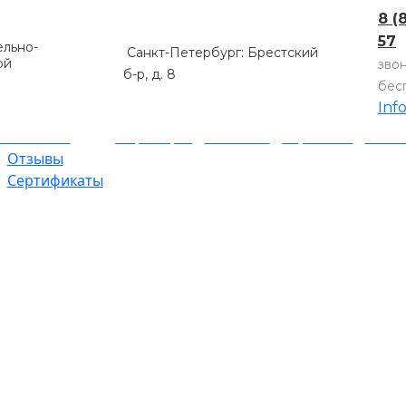
8 (
57
льно-
Санкт-Петербург: Брестский
ой
зво
б-р, д. 8
бес
Inf
компании
Партнеры
Объекты
Гарантии
Оплат
Отзывы
Сертификаты