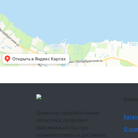
Комп
Грамотно проработанная
Катал
логистика, позволяет
максимально быстро
О ко
скомплектовать и доставить