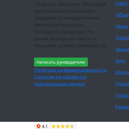
Парт
товар для Заказчика. Благодаря
налаженным отношениям с
Объе
заводами-производителями,
имеется возможность
Гаран
поставлять продукцию по
Оплат
ценам ниже рыночных и по
меньшим срокам производства.
Акци
Блог
Написать руководителю
Политика конфиденциальности
Конта
Согласие на обработку
персональных данных
Полез
Отзы
Рекви