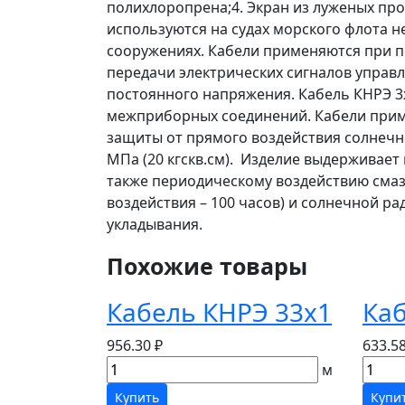
полихлоропрена;4. Экран из луженых пр
используются на судах морского флота н
сооружениях. Кабели применяются при п
передачи электрических сигналов управл
постоянного напряжения. Кабель КНРЭ 3х
межприборных соединений. Кабели прим
защиты от прямого воздействия солнечно
МПа (20 кгскв.см). Изделие выдерживае
также периодическому воздействию смазо
воздействия – 100 часов) и солнечной р
укладывания.
Похожие товары
Кабель КНРЭ 33х1
Каб
956.30 ₽
633.58
м
Купить
Купи