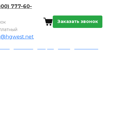
800) 777-60-
Заказать звонок
нок
платный
o@hgwest.net
а и доставка
Акции
Блог
Контакты