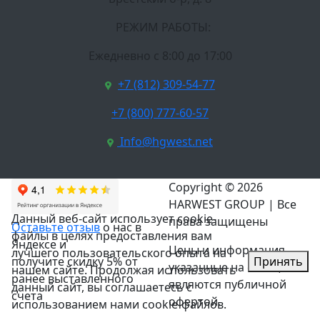
РЕЖИМ РАБОТЫ:
Ежедневно c 8:00 до 17:00
+7 (812) 309-54-77
+7 (800) 777-60-57
Info@hgwest.net
Copyright © 2026
HARWEST GROUP | Все
Данный веб-сайт использует cookie-
права защищены
Оставьте отзыв
о нас в
файлы в целях предоставления вам
Яндексе и
Цены и информация,
лучшего пользовательского опыта на
Принять
получите скидку 5% от
указанные на сайте, не
нашем сайте. Продолжая использовать
ранее выставленного
являются публичной
данный сайт, вы соглашаетесь с
счета
офертой.
использованием нами cookie-файлов.