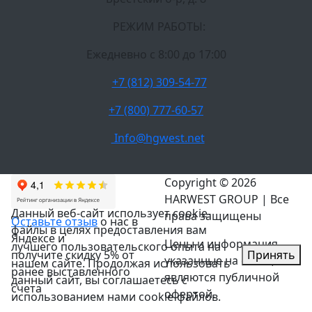
РЕЖИМ РАБОТЫ:
Ежедневно c 8:00 до 17:00
+7 (812) 309-54-77
+7 (800) 777-60-57
Info@hgwest.net
Copyright © 2026
HARWEST GROUP | Все
Данный веб-сайт использует cookie-
права защищены
Оставьте отзыв
о нас в
файлы в целях предоставления вам
Яндексе и
Цены и информация,
лучшего пользовательского опыта на
Принять
получите скидку 5% от
указанные на сайте, не
нашем сайте. Продолжая использовать
ранее выставленного
являются публичной
данный сайт, вы соглашаетесь с
счета
офертой.
использованием нами cookie-файлов.