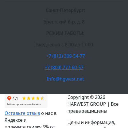
Санкт-Петербург:
Брестский б-р, д. 8
РЕЖИМ РАБОТЫ:
Ежедневно c 8:00 до 17:00
+7 (812) 309-54-77
+7 (800) 777-60-57
Info@hgwest.net
Copyright © 2026
HARWEST GROUP | Все
права защищены
Оставьте отзыв
о нас в
Яндексе и
Цены и информация,
получите скидку 5% от