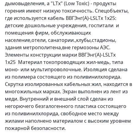
дымовыделения, а "LTx" (Low Toxic) - продукты
горения имеют низкую токсичность. Спецобъекты,
где используется кабель ВВГЭнг(А)-LSLTx 1х25:
детские дошкольные учреждения, госпитали и
помещения фирм, обслуживающих
население,отели, санатории.,клубы,стадионы,
здания метрополитена,вне гермозоны АЭС.
Элементы конструкции марки ВВГЭнг(А)-LSLTx
1х25 Материал токопроводящих жил-медь, типа
моно- или мультипроволочные. Изоляция сделана
из полимера состоящего из поливинилхлорида.
Скрутка изолированных кабельных жил, находится в
многожильных марках. Экран выполнен из лент из
меди. Внутренний и внешний слой сделан из
негорючего безгалогенного пластика состоящего
из поливинилхлорида, свободное место между
жилами наполнено материалом с высоким уровнем
пожарной безопасности.