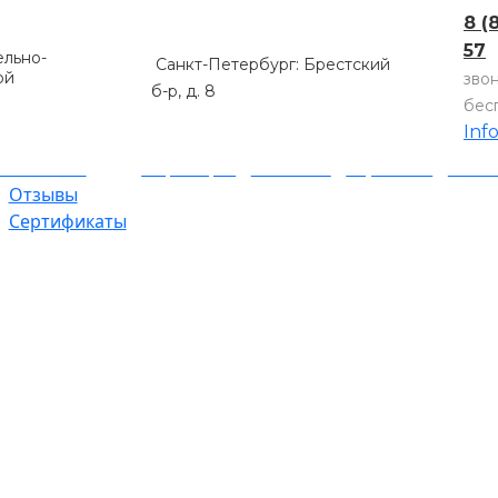
8 (
57
льно-
Санкт-Петербург: Брестский
ой
зво
б-р, д. 8
бес
Inf
компании
Партнеры
Объекты
Гарантии
Оплат
Отзывы
Сертификаты