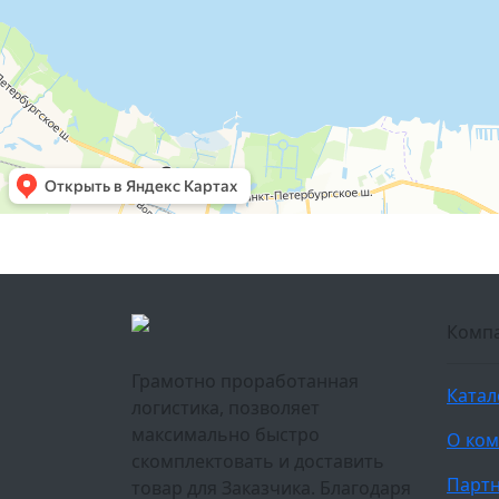
Комп
Грамотно проработанная
Катал
логистика, позволяет
максимально быстро
О ко
скомплектовать и доставить
Парт
товар для Заказчика. Благодаря