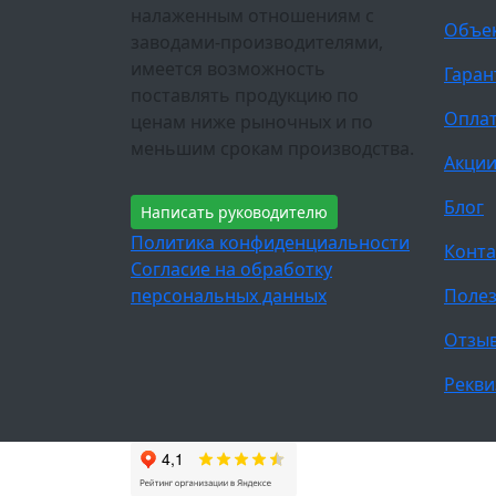
налаженным отношениям с
Объе
заводами-производителями,
имеется возможность
Гаран
поставлять продукцию по
Оплат
ценам ниже рыночных и по
меньшим срокам производства.
Акци
Блог
Написать руководителю
Политика конфиденциальности
Конта
Согласие на обработку
персональных данных
Полез
Отзы
Рекви