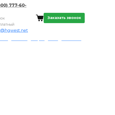
800) 777-60-
Заказать звонок
нок
платный
o@hgwest.net
а и доставка
Акции
Блог
Контакты