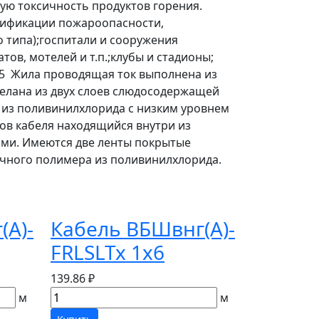
ную токсичность продуктов горения.
ссификации пожароопасности,
 типа);госпитали и сооружения
ов, мотелей и т.п.;клубы и стадионы;
,5 Жила проводящая ток выполнена из
делана из двух слоев слюдосодержащей
 из поливинилхлорида с низким уровнем
ов кабеля находящийся внутри из
ами. Имеются две ленты покрытые
ичного полимера из поливинилхлорида.
(А)-
Кабель ВБШвнг(А)-
FRLSLTx 1х6
139.86 ₽
м
м