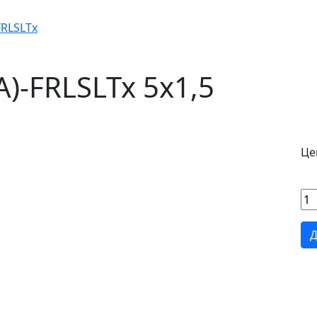
FRLSLTx
)-FRLSLTx 5х1,5
Це
Д