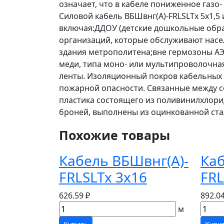
означает, что в кабеле пониженное газо-
Силовой кабель ВБШвнг(А)-FRLSLTx 5х1,5
включая:ДДОУ (детские дошкольные образ
организаций, которые обслуживают насел
здания метрополитена;вне гермозоны АЭ
меди, типа моно- или мультипроволочна
ленты. Изоляционный покров кабельных 
пожарной опасности. Связанные между с
пластика состоящего из поливинилхлори
броней, выполнены из оцинкованной ста
Похожие товары
Кабель ВБШвнг(А)-
Каб
FRLSLTx 3х16
FRL
626.59 ₽
892.04
м