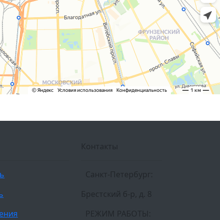
Контакты
ль
Санкт-Петербург:
ь
Брестский б-р, д. 8
ления
РЕЖИМ РАБОТЫ: