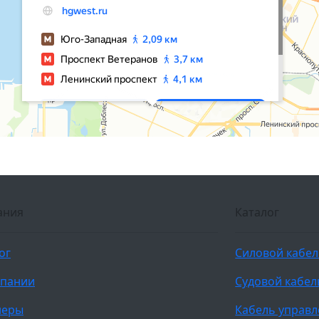
ания
Каталог
ог
Силовой кабе
мпании
Судовой кабел
неры
Кабель управ