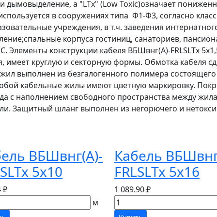
 и дымовыделение, а "LTx" (Low Toxic)означает понижен
 используется в сооружениях типа Ф1-Ф3, согласно кла
овательные учреждения, в т.ч. заведения интернатного
ение;спальные корпуса гостиниц, санаториев, пансионат
С. Элементы конструкции кабеля ВБШвнг(А)-FRLSLTx 5х1
я, имеет круглую и секторную формы. Обмотка кабеля с
жил выполнен из безгалогенного полимера состоящего
обой кабельные жилы имеют цветную маркировку. Покр
да с наполнением свободного пространства между жил
ли. Защитный шланг выполнен из негорючего и нетокс
ель ВБШвнг(А)-
Кабель ВБШвнг
SLTx 5х10
FRLSLTx 5х16
 ₽
1 089.90 ₽
м