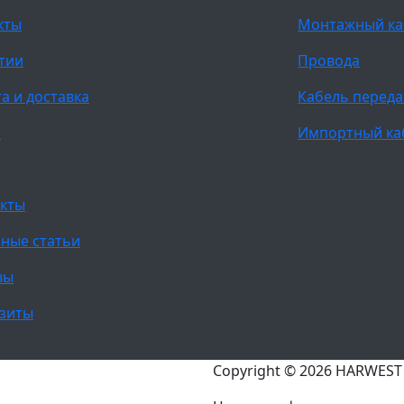
кты
Монтажный ка
тии
Провода
а и доставка
Кабель переда
и
Импортный ка
кты
ные статьи
вы
зиты
Copyright © 2026 HARWES