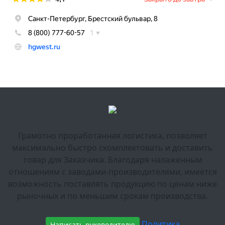
Грамотно проработанная логистика, позволяет
максимально быстро скомплектовать и доставить
товар для Заказчика. Благодаря налаженным
отношениям с заводами-производителями, имеется
возможность поставлять продукцию по ценам ниже
рыночных и по меньшим срокам производства.
Политика
Написать руководителю