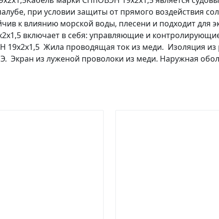
х2х1,5Кабель марки СПпОВЭН 19х2х1,5 является судовы
палубе, при условии защиты от прямого воздействия со
йчив к влиянию морской воды, плесени и подходит для э
2х1,5 включает в себя: управляющие и контролирующи
ЭН 19х2х1,5 Жила проводящая ток из меди. Изоляция 
Э. Экран из луженой проволоки из меди. Наружная обол