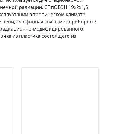
м, используется для стационарной
лнечной радиации. СПпОВЭН 19х2х1,5
ксплуатации в тропическом климате.
е цепи,телефонная связь,межприборные
из радиационно-модифицированного
очка из пластика состоящего из