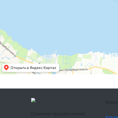
Комп
Грамотно проработанная
Катал