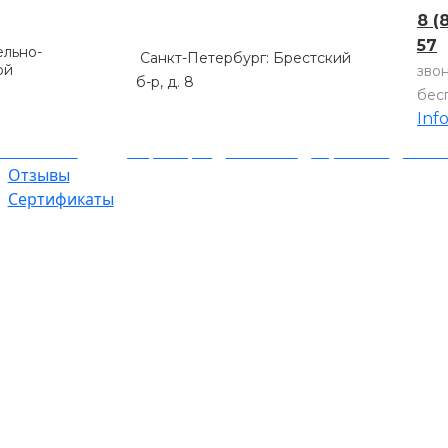
8 (
57
льно-
Санкт-Петербург: Брестский
ой
зво
б-р, д. 8
бес
Inf
компании
Партнеры
Объекты
Гарантии
Оплат
Отзывы
Сертификаты