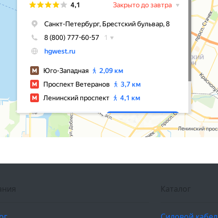
ания
Каталог
ог
Силовой кабе