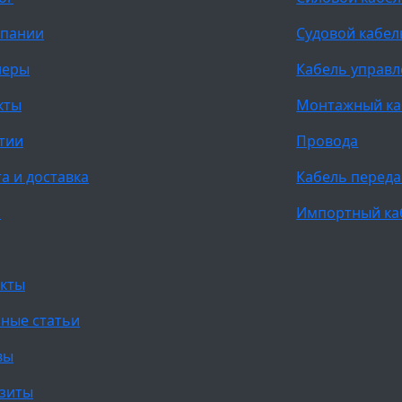
мпании
Судовой кабел
неры
Кабель управ
кты
Монтажный ка
тии
Провода
а и доставка
Кабель переда
и
Импортный ка
кты
ные статьи
вы
зиты