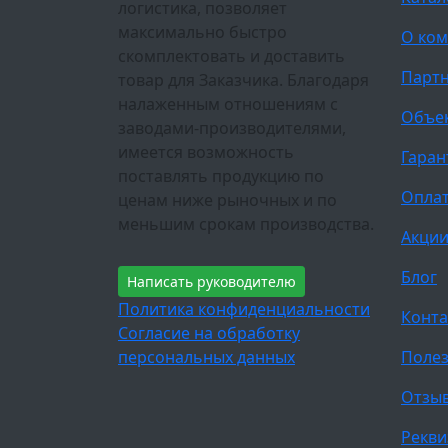
логистика, позволяет
максимально быстро
О ко
скомплектовать и доставить
Парт
товар для Заказчика. Благодаря
налаженным отношениям с
Объе
заводами-производителями,
имеется возможность
Гаран
поставлять продукцию по
Оплат
ценам ниже рыночных и по
меньшим срокам производства.
Акци
Блог
Написать руководителю
Политика конфиденциальности
Конта
Согласие на обработку
персональных данных
Полез
Отзы
Рекви