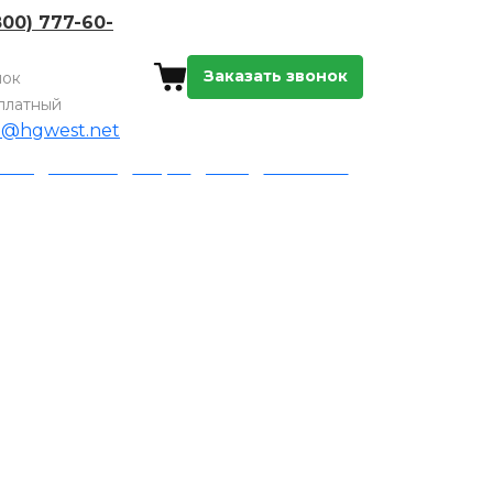
800) 777-60-
Заказать звонок
нок
платный
o@hgwest.net
а и доставка
Акции
Блог
Контакты