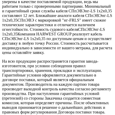
уверены в качестве поставляемой продукции, ведь мы
работаем только с проверенными партнерами. Минимальный
и гарантийный сроки службы кабеля СПпЭВЭнг-LS 1х2х0,35
составляют 12 лет. Ближайшие аналоги кабеля СПпЭВЭнг-LS
1х2х0,35СПпЭВЭ с маркировкой "нг-FRLS" имеет схожие
технические характеристики и отличается наличием
огнестойкости. Стоимость судового кабеляСПпЭВЭнг-LS
1х2х0,35Компания HARWEST GROUP реализует кабель
СПпЭВЭнг-LS 1х2х0,35 по доступным ценам и осуществляет
доставку в любую точку России. Стоимость рассчитывается
индивидуально в зависимости от вашего метража, для расчета
цены оставляйте заявку.
На всю продукцию распространяется гарантия завода-
изготовителя, при условии соблюдения правил
транспортировки, хранения, прокладки и эксплуатации.
Гарантийные условия оформляются документально в
договоре поставки, который является официальным
документом. Производитель на каждую партию товара
производит выходной контроль качества согласно регламенту
производства. При наступлении гарантийных условий
(претензий) со стороны Заказчика создается совместная
комиссия, которая определяет причины. После объективных
выводов принимается решение о дальнейших действиях и
правовых форм регулирования Договора поставки товара.