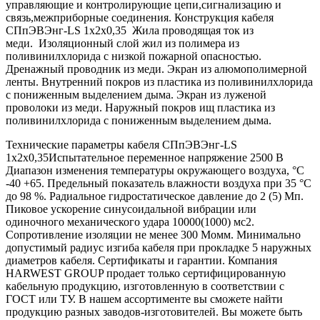
управляющие и контролирующие цепи,сигнализацию и
связь,межприборные соединения. Конструкция кабеля
СПпЭВЭнг-LS 1х2х0,35 Жила проводящая ток из
меди. Изоляционный слой жил из полимера из
поливинилхлорида с низкой пожарной опасностью.
Дренажный проводник из меди. Экран из алюмополимерной
ленты. Внутренний покров из пластика из поливинилхлорида
с пониженным выделением дыма. Экран из луженой
проволоки из меди. Наружный покров ищ пластика из
поливинилхлорида с пониженным выделением дыма.
Технические параметры кабеля СПпЭВЭнг-LS
1х2х0,35Испытательное переменное напряжение 2500 В
Диапазон изменения температуры окружающего воздуха, °С
-40 +65. Предельный показатель влажности воздуха при 35 °С
до 98 %. Радиальное гидростатическое давление до 2 (5) Мп.
Пиковое ускорение синусоидальной вибрации или
одиночного механического удара 10000(1000) мс2.
Сопротивление изоляции не менее 300 Момм. Минимально
допустимый радиус изгиба кабеля при прокладке 5 наружных
диаметров кабеля. Сертификаты и гарантии. Компания
HARWEST GROUP продает только сертифицированную
кабельную продукцию, изготовленную в соответствии с
ГОСТ или ТУ. В нашем ассортименте вы сможете найти
продукцию разных заводов-изготовителей. Вы можете быть