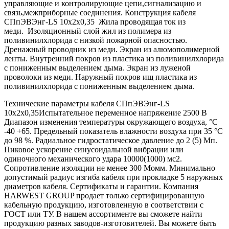
управляющие и контролирующие цепи,сигнализацию и
связь,межприборные соединения. Конструкция кабеля
СПпЭВЭнг-LS 10х2х0,35 Жила проводящая ток из
меди. Изоляционный слой жил из полимера из
поливинилхлорида с низкой пожарной опасностью.
Дренажный проводник из меди. Экран из алюмополимерной
ленты. Внутренний покров из пластика из поливинилхлорида
с пониженным выделением дыма. Экран из луженой
проволоки из меди. Наружный покров ищ пластика из
поливинилхлорида с пониженным выделением дыма.
Технические параметры кабеля СПпЭВЭнг-LS
10х2х0,35Испытательное переменное напряжение 2500 В
Диапазон изменения температуры окружающего воздуха, °С
-40 +65. Предельный показатель влажности воздуха при 35 °С
до 98 %. Радиальное гидростатическое давление до 2 (5) Мп.
Пиковое ускорение синусоидальной вибрации или
одиночного механического удара 10000(1000) мс2.
Сопротивление изоляции не менее 300 Момм. Минимально
допустимый радиус изгиба кабеля при прокладке 5 наружных
диаметров кабеля. Сертификаты и гарантии. Компания
HARWEST GROUP продает только сертифицированную
кабельную продукцию, изготовленную в соответствии с
ГОСТ или ТУ. В нашем ассортименте вы сможете найти
продукцию разных заводов-изготовителей. Вы можете быть