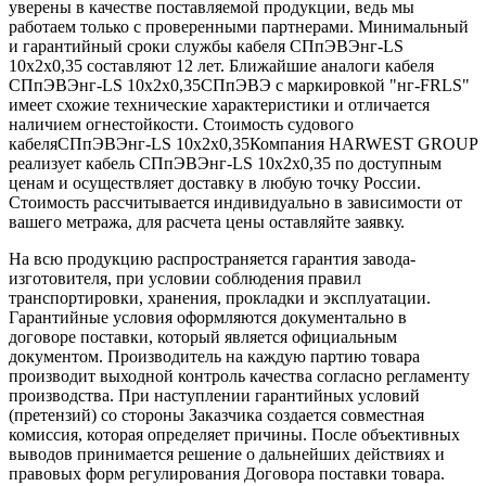
уверены в качестве поставляемой продукции, ведь мы
работаем только с проверенными партнерами. Минимальный
и гарантийный сроки службы кабеля СПпЭВЭнг-LS
10х2х0,35 составляют 12 лет. Ближайшие аналоги кабеля
СПпЭВЭнг-LS 10х2х0,35СПпЭВЭ с маркировкой "нг-FRLS"
имеет схожие технические характеристики и отличается
наличием огнестойкости. Стоимость судового
кабеляСПпЭВЭнг-LS 10х2х0,35Компания HARWEST GROUP
реализует кабель СПпЭВЭнг-LS 10х2х0,35 по доступным
ценам и осуществляет доставку в любую точку России.
Стоимость рассчитывается индивидуально в зависимости от
вашего метража, для расчета цены оставляйте заявку.
На всю продукцию распространяется гарантия завода-
изготовителя, при условии соблюдения правил
транспортировки, хранения, прокладки и эксплуатации.
Гарантийные условия оформляются документально в
договоре поставки, который является официальным
документом. Производитель на каждую партию товара
производит выходной контроль качества согласно регламенту
производства. При наступлении гарантийных условий
(претензий) со стороны Заказчика создается совместная
комиссия, которая определяет причины. После объективных
выводов принимается решение о дальнейших действиях и
правовых форм регулирования Договора поставки товара.