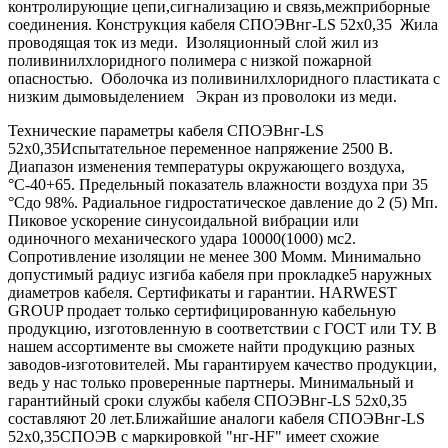
контролирующие цепи,сигнализацию и связь,межприборные
соединения. Конструкция кабеля СПОЭВнг-LS 52х0,35 Жила
проводящая ток из меди. Изоляционный слой жил из
поливинилхлоридного полимера с низкой пожарной
опасностью. Оболочка из поливинилхлоридного пластиката с
низким дымовыделением Экран из проволоки из меди.
Технические параметры кабеля СПОЭВнг-LS
52х0,35Испытательное переменное напряжение 2500 В.
Диапазон изменения температуры окружающего воздуха,
°С-40+65. Предельный показатель влажности воздуха при 35
°Сдо 98%. Радиальное гидростатическое давление до 2 (5) Мп.
Пиковое ускорение синусоидальной вибрации или
одиночного механического удара 10000(1000) мс2.
Сопротивление изоляции не менее 300 Момм. Минимально
допустимый радиус изгиба кабеля при прокладке5 наружных
диаметров кабеля. Сертификаты и гарантии. HARWEST
GROUP продает только сертифицированную кабельную
продукцию, изготовленную в соответствии с ГОСТ или ТУ. В
нашем ассортименте вы сможете найти продукцию разных
заводов-изготовителей. Мы гарантируем качество продукции,
ведь у нас только проверенные партнеры. Минимальный и
гарантийный сроки службы кабеля СПОЭВнг-LS 52х0,35
составляют 20 лет.Ближайшие аналоги кабеля СПОЭВнг-LS
52х0,35СПОЭВ с маркировкой "нг-HF" имеет схожие