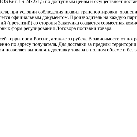
нг-LS 24х2х1,5 по доступным ценам и осуществляет доставк
теля, при условии соблюдения правил транспортировки, хранени
ляется официальным документом. Производитель на каждую парти
й (претензий) со стороны Заказчика создается совместная коми
овых форм регулирования Договора поставки товара.
ей территории России, а также за рубеж. В зависимости от потр
нно по адресу получателя. Для доставки за пределы территории
позволяет выполнять доставку товара в полном объеме и без з