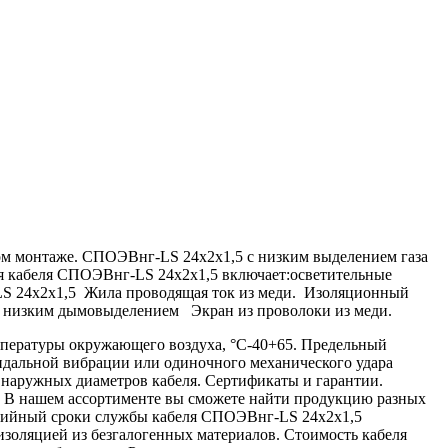
м монтаже. СПОЭВнг-LS 24х2х1,5 с низким выделением газа
ия кабеля СПОЭВнг-LS 24х2х1,5 включает:осветительные
LS 24х2х1,5 Жила проводящая ток из меди. Изоляционный
с низким дымовыделением Экран из проволоки из меди.
пературы окружающего воздуха, °С-40+65. Предельный
оидальной вибрации или одиночного механического удара
 наружных диаметров кабеля. Сертификаты и гарантии.
В нашем ассортименте вы сможете найти продукцию разных
антийный сроки службы кабеля СПОЭВнг-LS 24х2х1,5
золяцией из безгалогенных материалов. Стоимость кабеля