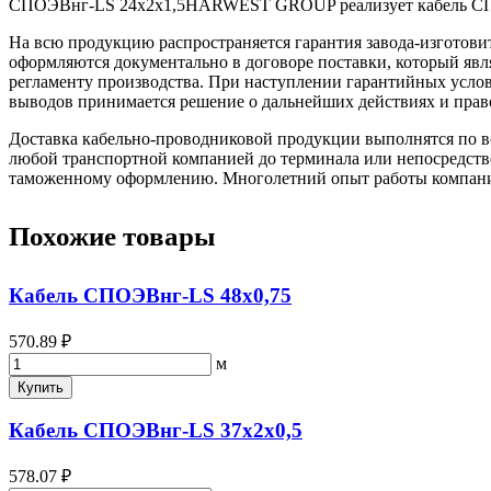
СПОЭВнг-LS 24х2х1,5HARWEST GROUP реализует кабель СПОЭВ
На всю продукцию распространяется гарантия завода-изготови
оформляются документально в договоре поставки, который яв
регламенту производства. При наступлении гарантийных услови
выводов принимается решение о дальнейших действиях и прав
Доставка кабельно-проводниковой продукции выполнятся по вс
любой транспортной компанией до терминала или непосредстве
таможенному оформлению. Многолетний опыт работы компании 
Похожие товары
Кабель СПОЭВнг-LS 48х0,75
570.89 ₽
м
Купить
Кабель СПОЭВнг-LS 37х2х0,5
578.07 ₽