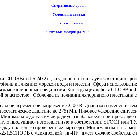
Оперативные сроки
Условия поставки
Способы оплаты
Оптовые скидки до 20%
и СПОЭВнг-LS 24х2х1,5 судовой и используется в стационарно
стойчив к влиянию морской воды и плесени. Сфера использован
вязь,межприборные соединения. Конструкция кабеля СПОЭВнг-
ой опасностью. Оболочка из поливинилхлоридного пластиката 
льное переменное напряжение 2500 В. Диапазон изменения тем
дростатическое давление до 2 (5) Мп. Пиковое ускорение синус
. Минимально допустимый радиус изгиба кабеля при прокладке5
ю продукцию, изготовленную в соответствии с ГОСТ или ТУ. 
 ведь у нас только проверенные партнеры. Минимальный и гар
2х1,5СПОЭВ с маркировкой "нг-HF" имеет схожие свойства, с и