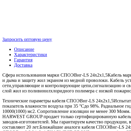
Запросить оптовую цену
Описание
Характеристики
Гарантия
Доставка
Сфера использования марки СПОЭВнг-LS 24х2х1,5Кабель марк
и дыма и защиту жил экраном из медной проволоки. Кабель у
сети,управляющие и контролирующие цепи,сигнализацию и с
слой жил из поливинилхлоридного полимера с низкой пожарн
Технические параметры кабеля СПОЭВнг-LS 24х2х1,5Испытате
показатель влажности воздуха при 35 °Сдо 98%. Радиальное ги
10000(1000) мс2. Сопротивление изоляции не менее 300 Момм
HARWEST GROUP продает только сертифицированную кабельну
заводов-изготовителей. Мы гарантируем качество продукции,
составляют 20 лет.Ближайшие аналоги кабеля СПОЭВнг-LS 24х