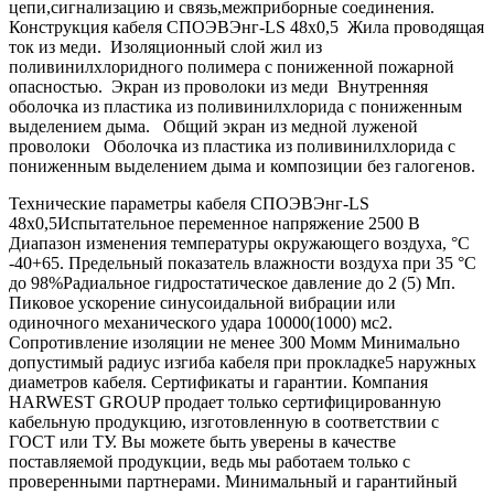
цепи,сигнализацию и связь,межприборные соединения.
Конструкция кабеля СПОЭВЭнг-LS 48х0,5 Жила проводящая
ток из меди. Изоляционный слой жил из
поливинилхлоридного полимера с пониженной пожарной
опасностью. Экран из проволоки из меди Внутренняя
оболочка из пластика из поливинилхлорида с пониженным
выделением дыма. Общий экран из медной луженой
проволоки Оболочка из пластика из поливинилхлорида с
пониженным выделением дыма и композиции без галогенов.
Технические параметры кабеля СПОЭВЭнг-LS
48х0,5Испытательное переменное напряжение 2500 В
Диапазон изменения температуры окружающего воздуха, °С
-40+65. Предельный показатель влажности воздуха при 35 °С
до 98%Радиальное гидростатическое давление до 2 (5) Мп.
Пиковое ускорение синусоидальной вибрации или
одиночного механического удара 10000(1000) мс2.
Сопротивление изоляции не менее 300 Момм Минимально
допустимый радиус изгиба кабеля при прокладке5 наружных
диаметров кабеля. Сертификаты и гарантии. Компания
HARWEST GROUP продает только сертифицированную
кабельную продукцию, изготовленную в соответствии с
ГОСТ или ТУ. Вы можете быть уверены в качестве
поставляемой продукции, ведь мы работаем только с
проверенными партнерами. Минимальный и гарантийный