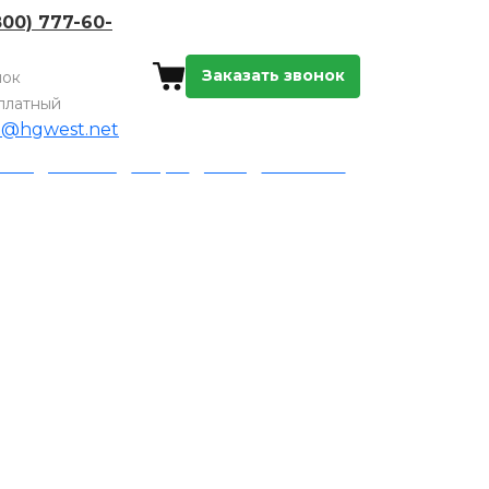
800) 777-60-
Заказать звонок
нок
платный
o@hgwest.net
а и доставка
Акции
Блог
Контакты