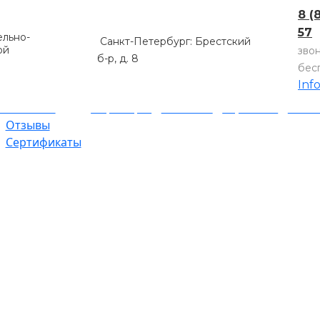
8 (
57
льно-
Санкт-Петербург: Брестский
ой
зво
б-р, д. 8
бес
Inf
компании
Партнеры
Объекты
Гарантии
Оплат
Отзывы
Сертификаты