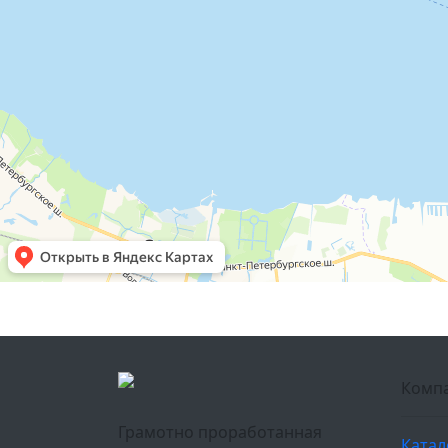
Комп
Грамотно проработанная
Катал