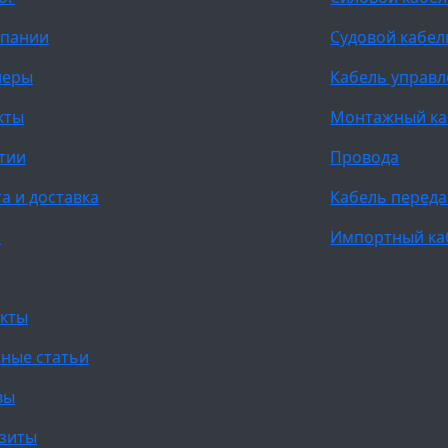
мпании
Судовой кабел
неры
Кабель управ
кты
Монтажный ка
тии
Провода
а и доставка
Кабель переда
и
Импортный ка
кты
ные статьи
вы
зиты