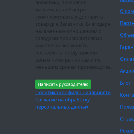
логистика, позволяет
максимально быстро
О ко
скомплектовать и доставить
Парт
товар для Заказчика. Благодаря
налаженным отношениям с
Объе
заводами-производителями,
имеется возможность
Гаран
поставлять продукцию по
Оплат
ценам ниже рыночных и по
меньшим срокам производства.
Акци
Блог
Написать руководителю
Политика конфиденциальности
Конта
Согласие на обработку
персональных данных
Полез
Отзы
Рекви