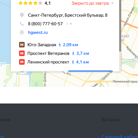
ания
Каталог
ог
Силовой кабе