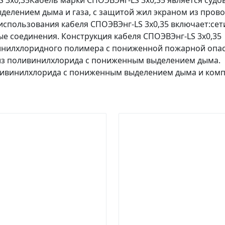
 3х0,35Кабель марки СПОЭВЭнг-LS 3х0,35 является судо
ыделением дыма и газа, с защитой жил экраном из прово
использования кабеля СПОЭВЭнг-LS 3х0,35 включает:се
е соединения. Конструкция кабеля СПОЭВЭнг-LS 3х0,35
инилхлоридного полимера с пониженной пожарной опас
 из поливинилхлорида с пониженным выделением дыма.
ливинилхлорида с пониженным выделением дыма и компо