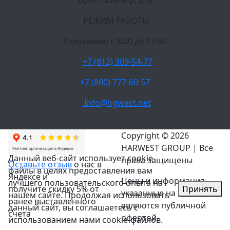
Брестский б-р, д. 8
РЕЖИМ РАБОТЫ:
Ежедневно c 8:00 до 17:00
+7 (812) 309-54-77
+7 (800) 777-60-57
Info@hgwest.net
Copyright © 2026
HARWEST GROUP | Все
Данный веб-сайт использует cookie-
права защищены
Оставьте отзыв
о нас в
файлы в целях предоставления вам
Яндексе и
Цены и информация,
лучшего пользовательского опыта на
Принять
получите скидку 5% от
указанные на сайте, не
нашем сайте. Продолжая использовать
ранее выставленного
являются публичной
данный сайт, вы соглашаетесь с
счета
офертой.
использованием нами cookie-файлов.