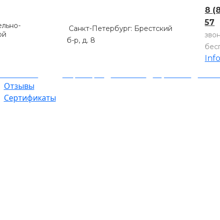
8 (
57
льно-
Санкт-Петербург: Брестский
ой
зво
б-р, д. 8
бес
Inf
компании
Партнеры
Объекты
Гарантии
Оплат
Отзывы
Сертификаты