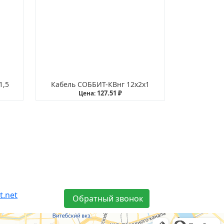
1,5
Кабель СОББИТ-КВнг 12х2х1
127.51 ₽
Цена:
t.net
Обратный звонок