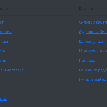
ания
Каталог
ог
Силовой кабе
мпании
Судовой кабел
неры
Кабель управ
кты
Монтажный ка
тии
Провода
а и доставка
Кабель переда
и
Импортный ка
кты