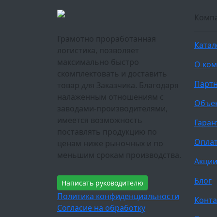
Комп
Грамотно проработанная
Катал
логистика, позволяет
максимально быстро
О ко
скомплектовать и доставить
Парт
товар для Заказчика. Благодаря
налаженным отношениям с
Объе
заводами-производителями,
имеется возможность
Гаран
поставлять продукцию по
Оплат
ценам ниже рыночных и по
меньшим срокам производства.
Акци
Блог
Написать руководителю
Политика конфиденциальности
Конта
Согласие на обработку