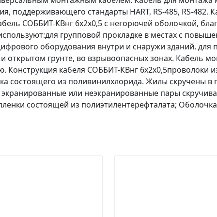
ниверсальным монтажным кабелем. Кабель для монтажа 
я, поддерживающего стандарты HART, RS-485, RS-482. К
абель СОББИТ-КВнг 6х2х0,5 с негорючей оболочкой, бл
используют:для групповой прокладке в местах с повыш
ифрового оборудования внутри и снаружи зданий, для 
х и открытом грунте, во взрывоопасных зонах. Кабель 
ю. Конструкция кабеля СОББИТ-КВнг 6х2х0,5проволоки и
ка состоящего из поливинилхлорида. Жилы скручены в 
. экранированные или неэкранированные пары скручив
 пленки состоящей из полиэтилентерефталата; Оболочка