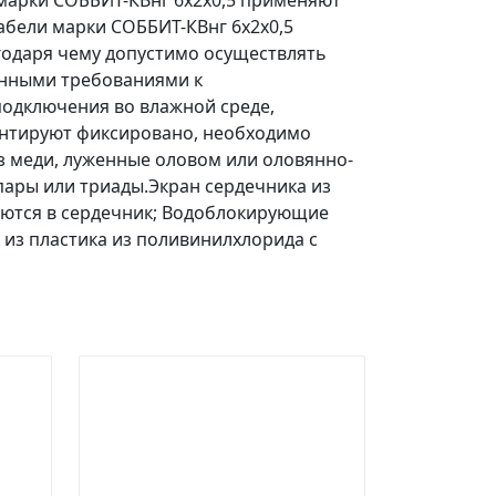
марки СОББИТ-КВнг 6х2х0,5 применяют
абели марки СОББИТ-КВнг 6х2х0,5
агодаря чему допустимо осуществлять
енными требованиями к
подключения во влажной среде,
монтируют фиксировано, необходимо
з меди, луженные оловом или оловянно-
пары или триады.Экран сердечника из
аются в сердечник; Водоблокирующие
 из пластика из поливинилхлорида с