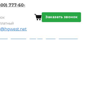
800) 777-60-
Заказать звонок
нок
платный
o@hgwest.net
а и доставка
Акции
Блог
Контакты