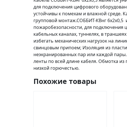
Кабель СОББИТ-КВнг 6х2х0,5 является у
для подключения цифрового оборудовани
устойчивы к помехам и влажной среде. К
групповой монтаж.СОББИТ-КВнг 6х2х0,5 
пожаробезопасности, для подключения ц
кабельных каналах, туннелях, в траншея
избегать механических нагрузок на лини
свинцовым припоем; Изоляция из пласти
неэкранированных пар или каждой пары
ленты по всей длине кабеля. Обмотка из
низкой горючестью.
Похожие товары