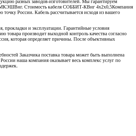
дукцию разных заводов-изготовителей. Мы гарантируем
0,5МКЭШВнг. Стоимость кабеля СОББИТ-КВнг 4х2х0,5Компания
очку России. Кабель рассчитывается исходя из вашего
я, прокладки и эксплуатации. Гарантийные условия
ю товара производит выходной контроль качества согласно
ссия, которая определяет причины. После объективных
ебностей Заказчика поставка товара может быть выполнена
 России наша компания оказывает весь комплекс услуг по
адержек.