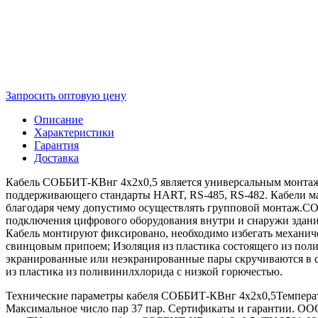
Запросить оптовую цену
Описание
Характеристики
Гарантия
Доставка
Кабель СОББИТ-КВнг 4х2х0,5 является универсальным монтаж
поддерживающего стандарты HART, RS-485, RS-482. Кабели м
благодаря чему допустимо осуществлять групповой монтаж.СО
подключения цифрового оборудования внутри и снаружи зданий
Кабель монтируют фиксировано, необходимо избегать механич
свинцовым припоем; Изоляция из пластика состоящего из пол
экранированные или неэкранированные пары скручиваются в с
из пластика из поливинилхлорида с низкой горючестью.
Технические параметры кабеля СОББИТ-КВнг 4х2х0,5Температу
Максимальное число пар 37 пар. Сертификаты и гарантии. 