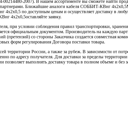
4-00214480-2007). В нашем ассортименте вы сможете найти про
ыми партнерами. Ближайшие аналоги кабеля СОББИТ-КВнг 4х2х
2х0,5 по доступным ценам и осуществляет доставку в любую т
Внг 4х2х0,5оставляйте заявку.
теля, при условии соблюдения правил транспортировки, хранени
ляется официальным документом. Производитель на каждую парти
й (претензий) со стороны Заказчика создается совместная коми
овых форм регулирования Договора поставки товара.
ей территории России, а также за рубеж. В зависимости от потр
нно по адресу получателя. Для доставки за пределы территории
позволяет выполнять доставку товара в полном объеме и без з