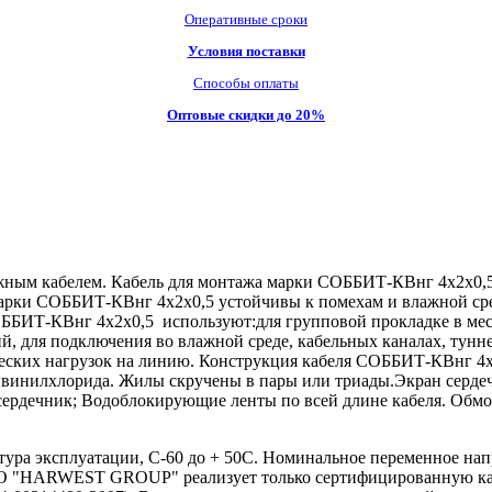
Оперативные сроки
Условия поставки
Способы оплаты
Оптовые скидки до 20%
ным кабелем. Кабель для монтажа марки СОББИТ-КВнг 4х2х0,5
арки СОББИТ-КВнг 4х2х0,5 устойчивы к помехам и влажной сре
ББИТ-КВнг 4х2х0,5 используют:для групповой прокладке в мес
, для подключения во влажной среде, кабельных каналах, тунне
еских нагрузок на линию. Конструкция кабеля СОББИТ-КВнг 4х
ивинилхлорида. Жилы скручены в пары или триады.Экран серде
ердечник; Водоблокирующие ленты по всей длине кабеля. Обмот
ра эксплуатации, С-60 до + 50С. Номинальное переменное нап
ООО "HARWEST GROUP" реализует только сертифицированную ка