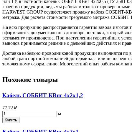
или ТУ, в частности кабель СОББИТ-КВнг 4х2х0,5 (ТУ 3581-03
качество продукции, ведь мы работаем только с проверенн
HARWEST GROUP осуществляет продажу кабеля СОББИТ-КВнг 4х
метража. Для расчета стоимости требуемого метража СОББИТ-К
На всю продукцию распространяется гарантия завода-изготови
оформляются документально в договоре поставки, который яв
регламенту производства. При наступлении гарантийных услови
выводов принимается решение о дальнейших действиях и прав
Доставка кабельно-проводниковой продукции выполнятся по вс
любой транспортной компанией до терминала или непосредстве
таможенному оформлению. Многолетний опыт работы компании 
Похожие товары
Кабель СОББИТ-КВнг 4х2х1,2
77.72 ₽
м
Купить
Кабель СОББИТ-КВнг 4х2х1