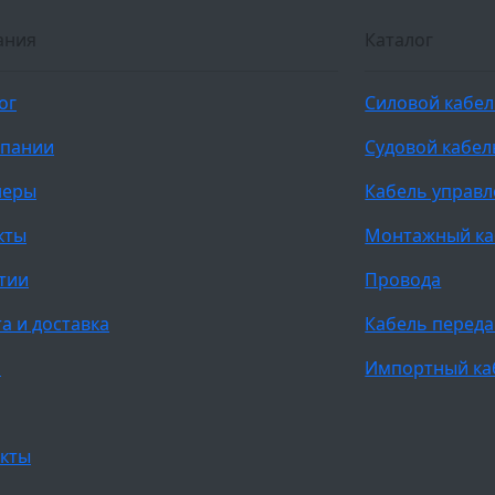
ания
Каталог
ог
Силовой кабе
мпании
Судовой кабел
неры
Кабель управ
кты
Монтажный ка
тии
Провода
а и доставка
Кабель переда
и
Импортный ка
кты