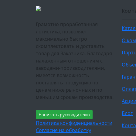
Комп
Грамотно проработанная
Катал
логистика, позволяет
максимально быстро
О ко
скомплектовать и доставить
Парт
товар для Заказчика. Благодаря
налаженным отношениям с
Объе
заводами-производителями,
имеется возможность
Гаран
поставлять продукцию по
Оплат
ценам ниже рыночных и по
меньшим срокам производства.
Акци
Блог
Написать руководителю
Политика конфиденциальности
Конта
Согласие на обработку