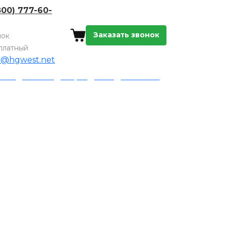
800) 777-60-
Заказать звонок
нок
платный
o@hgwest.net
а и доставка
Акции
Блог
Контакты