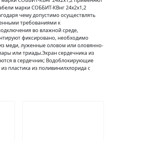
 марки СОББИТ-КВнг 24х2х1,2 применяют
абели марки СОББИТ-КВнг 24х2х1,2
лагодаря чему допустимо осуществлять
шенными требованиями к
подключения во влажной среде,
монтируют фиксировано, необходимо
из меди, луженные оловом или оловянно-
пары или триады.Экран сердечника из
аются в сердечник; Водоблокирующие
 из пластика из поливинилхлорида с