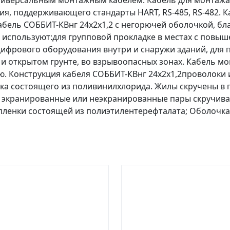
универсальным монтажным кабелем. Кабель для монтажа
я, поддерживающего стандарты HART, RS-485, RS-482. К
абель СОББИТ-КВнг 24х2х1,2 с негорючей оболочкой, б
 используют:для групповой прокладке в местах с повы
ифрового оборудования внутри и снаружи зданий, для 
х и открытом грунте, во взрывоопасных зонах. Кабель 
ю. Конструкция кабеля СОББИТ-КВнг 24х2х1,2проволоки 
ка состоящего из поливинилхлорида. Жилы скручены в 
. экранированные или неэкранированные пары скручив
 пленки состоящей из полиэтилентерефталата; Оболочка