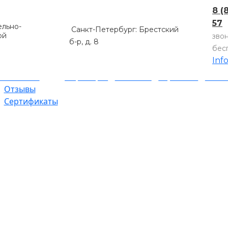
8 (
57
льно-
Санкт-Петербург: Брестский
ой
зво
б-р, д. 8
бес
Inf
компании
Партнеры
Объекты
Гарантии
Оплат
Отзывы
Сертификаты