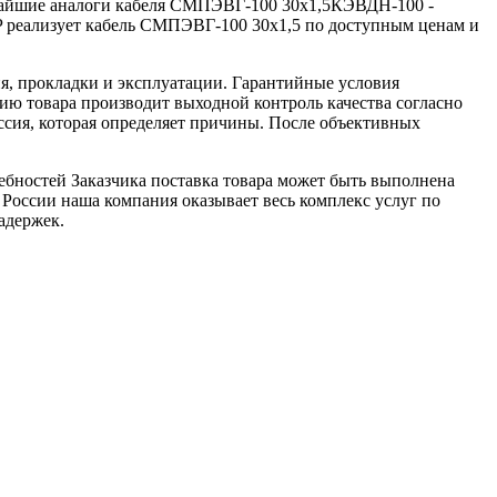
ижайшие аналоги кабеля СМПЭВГ-100 30х1,5КЭВДН-100 -
реализует кабель СМПЭВГ-100 30х1,5 по доступным ценам и
я, прокладки и эксплуатации. Гарантийные условия
ю товара производит выходной контроль качества согласно
ссия, которая определяет причины. После объективных
ебностей Заказчика поставка товара может быть выполнена
 России наша компания оказывает весь комплекс услуг по
адержек.