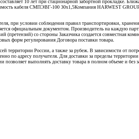
составляет 10 лет при стационарной забортной прокладке. Бл
тоимость кабеля СМПЭВГ-100 30х1,5Компания HARWEST GROUP 
теля, при условии соблюдения правил транспортировки, хранени
ляется официальным документом. Производитель на каждую парти
й (претензий) со стороны Заказчика создается совместная коми
овых форм регулирования Договора поставки товара.
ей территории России, а также за рубеж. В зависимости от потр
нно по адресу получателя. Для доставки за пределы территории
позволяет выполнять доставку товара в полном объеме и без з