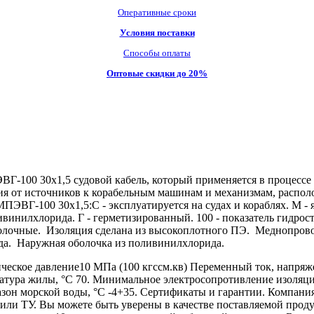
Оперативные сроки
Условия поставки
Способы оплаты
Оптовые скидки до 20%
100 30х1,5 судовой кабель, который применяется в процессе 
я от источников к корабельным машинам и механизмам, располо
ПЭВГ-100 30х1,5:С - эксплуатируется на судах и кораблях. М - я
оливинилхлорида. Г - герметизированный. 100 - показатель гидр
олочные. Изоляция сделана из высокоплотного ПЭ. Меднопров
да. Наружная оболочка из поливинилхлорида.
еское давление10 МПа (100 кгссм.кв) Переменный ток, напряже
атура жилы, °С 70. Минимальное электросопротивление изоляци
пазон морской воды, °С -4+35. Сертификаты и гарантии. Ком
ли ТУ. Вы можете быть уверены в качестве поставляемой проду