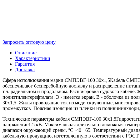
Запросить оптовую цену
Описание
Характеристики
Гарантия
Доставка
Сфера использования марки СМПЭВГ-100 30х1,5Кабель СМПЭВГ-
обеспечивают бесперебойную доставку и распределение питани
т.ч. радиальном и продольном. Расшифровка судового кабеляСМ
полиэтилентерефталата. Э - имеется экран. В - оболочка из п
30х1,5 Жилы проводящие ток из меди скрученные, многопров
промежутков Поясная изоляция из пленки из поливинилхлори
Технические параметры кабеля СМПЭВГ-100 30х1,5Гидростатич
напряжение1.5 кВ. Максимальная длительно возможная темпер
диапазон окружающей среды, °С -40 +65. Температурный диа
кабельную продукцию, изготовленную в соответствии с ГОСТ и