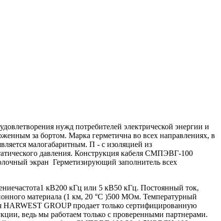
удовлетворения нужд потребителей электрической энергии и
женным за бортом. Марка герметична во всех направлениях, в
вляется малогабаритным. П - с изоляцией из
остатического давления. Конструкция кабеля СМПЭВГ-100
олочный экран Герметизирующий заполнитель всех
ниечастота1 кВ200 кГц или 5 кВ50 кГц. Постоянный ток,
онного материала (1 км, 20 °С )500 МОм. Температурный
пания HARWEST GROUP продает только сертифицированную
кции, ведь мы работаем только с проверенными партнерами.