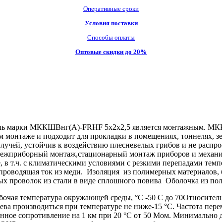
Оперативные сроки
Условия поставки
Способы оплаты
Оптовые скидки до 20%
ь марки МККШВнг(А)-FRHF 5х2х2,5 является монтажным. МККШ
монтаже и подходит для прокладки в помещениях, тоннелях, зе
учей, устойчив к воздействию плесневелых грибов и не распро
жприборный монтаж,стационарный монтаж приборов и механизм
е, в т.ч. с климатическими условиями с резкими перепадами те
водящая ток из меди. Изоляция из полимерных материалов, б
 проволок из стали в виде сплошного повива Оболочка из пол
ая температура окружающей среды, °С -50 С до 70Относительна
ева производиться при температуре не ниже-15 °C. Частота пер
нное сопротивление на 1 км при 20 °С от 50 Мом. Минимально 