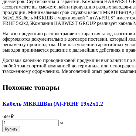
диаметров. Сертификаты и гарантии. Компания HARWEST GRO
ассортименте вы сможете найти продукцию разных заводов-изг
продукции. Минимальный срок службы кабеля МККШВнг(А)-FRH
5х2х2,5Кабель МККШВ с маркировкой "нг(А)-FRLS" имеет схо
FRHF 5х2х2,5Компания HARWEST GROUP реализует кабель МКК
На всю продукцию распространяется гарантия завода-изготови
оформляются документально в договоре поставки, который яв
регламенту производства. При наступлении гарантийных услови
выводов принимается решение о дальнейших действиях и прав
Доставка кабельно-проводниковой продукции выполнятся по вс
любой транспортной компанией до терминала или непосредстве
таможенному оформлению. Многолетний опыт работы компании 
Похожие товары
Кабель МККШВнг(А)-FRHF 19х2х1,2
669 ₽
м
Купить