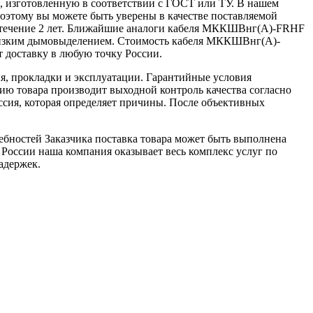
изготовленную в соответствии с ГОСТ или ТУ. В нашем
оэтому вы можете быть уверены в качестве поставляемой
 течение 2 лет. Ближайшие аналоги кабеля МККШВнг(А)-FRHF
 низким дымовыделением. Стоимость кабеля МККШВнг(А)-
оставку в любую точку России.
я, прокладки и эксплуатации. Гарантийные условия
ю товара производит выходной контроль качества согласно
ссия, которая определяет причины. После объективных
ебностей Заказчика поставка товара может быть выполнена
 России наша компания оказывает весь комплекс услуг по
адержек.