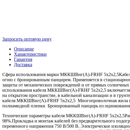
Запросить оптовую цену
Описание
Характеристики
Гарантия
Доставка
Сфера использования марки МККШВнг(А)-FRHF 5х2х2,5Кабел
огню с бронированным панцирем. Применяется в стационарном 
защиты от механических повреждений и от прямых солнечных л
использования кабеля МККШВнг(А)-FRHF 5х2х2,5 включает:ме
на открытом пространстве, в кабельной канализации и в грунт
кабеля МККШВнг(А)-FRHF 5х2х2,5 Многопроволочная жила про
полиамидной пленки Бронированный панцирь из оцинкованных
Технические параметры кабеля МККШВнг(А)-FRHF 5х2х2,5Рабоч
98%.Прокладка и монтаж кабелей без предварительного подогр
переменного напряжения 750 В/500 В. Электрическое изоляцио