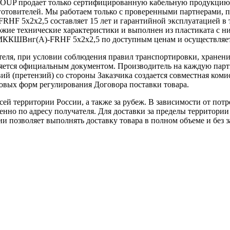
UP продает только сертифицированную кабельную продукцию, 
отовителей. Мы работаем только с проверенными партнерами, п
F 5х2х2,5 составляет 15 лет и гарантийной эксплуатацией в
жие технические характеристики и выполнен из пластиката с
ШВнг(А)-FRHF 5х2х2,5 по доступным ценам и осуществляет д
теля, при условии соблюдения правил транспортировки, хранени
ляется официальным документом. Производитель на каждую парти
й (претензий) со стороны Заказчика создается совместная коми
овых форм регулирования Договора поставки товара.
ей территории России, а также за рубеж. В зависимости от потр
нно по адресу получателя. Для доставки за пределы территории
позволяет выполнять доставку товара в полном объеме и без з