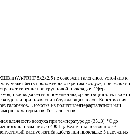
Внг(А)-FRHF 5х2х2,5 не содержит галогенов, устойчив к
мле, может быть проложен на открытом воздухе, при условии
страняет горение при групповой прокладке. Сфера
ов,прокладка сетей в помещениях,организация электросети
мператур или при появлении блуждающих токов. Конструкция
ез галогенов. Обмотка из полиэтилентерафталатной или
имерных материалов, без галогенов.
я влажность воздуха при температуре до (35±3), °С до
еменного напряжения до 400 Гц. Величина постоянного/
допустимый радиус изгиба кабеля при прокладке 3 наружных