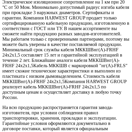
Электрическое изоляционное сопротивление на 1 км при 20
°С от 50 Мом. Минимально допустимый радиус изгиба кабеля
при прокладке 3 наружных диаметров. Сертификаты и
гарантии. Компания HARWEST GROUP продает только
сертифицированную кабельную продукцию, изготовленную в
соответствии с ГОСТ или ТУ. В нашем ассортименте вы
сможете найти продукцию разных заводов-изготовителей.
Мы работаем только с проверенными партнерами, поэтому вы
можете быть уверены в качестве поставляемой продукции.
Минимальный срок службы кабеля МККШВнг(А)-FRHF
24х2х1,5 составляет 15 лет и гарантийной эксплуатацией в
течение 2 лет. Ближайшие аналоги кабеля МККШВнг(А)-
FRHF 24х2х1,5Кабель МККШВ с маркировкой "нг(А)-FRLS"
имеет схожие технические характеристики и выполнен из
пластиката с низким дымовыделением. Стоимость кабеля
МККШВнг(А)-FRHF 24х2х1,5Компания HARWEST GROUP
реализует кабель МККШВнг(А)-FRHF 24х2х1,5 по
доступным ценам и осуществляет доставку в любую точку
России.
На всю продукцию распространяется гарантия завода-
изготовителя, при условии соблюдения правил
транспортировки, хранения, прокладки и эксплуатации.
Гарантийные условия оформляются документально в
договоре поставки, который является официальным