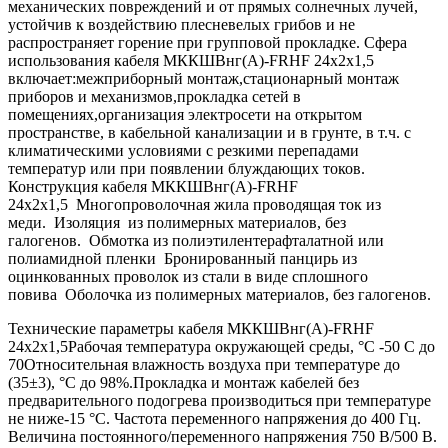
механических повреждений и от прямых солнечных лучей,
устойчив к воздействию плесневелых грибов и не
распространяет горение при групповой прокладке. Сфера
использования кабеля МККШВнг(А)-FRHF 24х2х1,5
включает:межприборный монтаж,стационарный монтаж
приборов и механизмов,прокладка сетей в
помещениях,организация электросети на открытом
пространстве, в кабельной канализации и в грунте, в т.ч. с
климатическими условиями с резкими перепадами
температур или при появлении блуждающих токов.
Конструкция кабеля МККШВнг(А)-FRHF
24х2х1,5 Многопроволочная жила проводящая ток из
меди. Изоляция из полимерных материалов, без
галогенов. Обмотка из полиэтилентерафталатной или
полиамидной пленки Бронированный панцирь из
оцинкованных проволок из стали в виде сплошного
повива Оболочка из полимерных материалов, без галогенов.
Технические параметры кабеля МККШВнг(А)-FRHF
24х2х1,5Рабочая температура окружающей среды, °С -50 С до
70Относительная влажность воздуха при температуре до
(35±3), °С до 98%.Прокладка и монтаж кабелей без
предварительного подогрева производиться при температуре
не ниже-15 °C. Частота переменного напряжения до 400 Гц.
Величина постоянного/переменного напряжения 750 В/500 В.