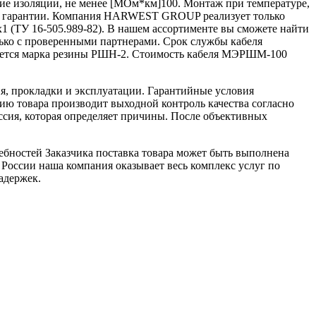
ние изоляции, не менее [МОм*км]100. Монтаж при температуре,
ы и гарантии. Компания HARWEST GROUP реализует только
 (ТУ 16-505.989-82). В нашем ассортименте вы сможете найти
лько с проверенными партнерами. Срок службы кабеля
уется марка резины РШН-2. Стоимость кабеля МЭРШМ-100
я, прокладки и эксплуатации. Гарантийные условия
ю товара производит выходной контроль качества согласно
ссия, которая определяет причины. После объективных
ебностей Заказчика поставка товара может быть выполнена
 России наша компания оказывает весь комплекс услуг по
адержек.