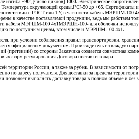
ле изгиба ±90°,[число циклов] 1000. Электрическое сопротивле
в]8 Температура окружающей среды,[°C]-50 до +65. Сертификат
ответствии с ГОСТ или ТУ, в частности кабель МЭРШМ-100 4х1
рены в качестве поставляемой продукции, ведь мы работаем то
логи кабеля МЭРШМ-100 4х1МЭРШН-100- для оболочки использ
ию по доступным ценам, втом числе и МЭРШМ-100 4х1.
теля, при условии соблюдения правил транспортировки, хранени
ляется официальным документом. Производитель на каждую парти
й (претензий) со стороны Заказчика создается совместная коми
овых форм регулирования Договора поставки товара.
ей территории России, а также за рубеж. В зависимости от потр
нно по адресу получателя. Для доставки за пределы территории
позволяет выполнять доставку товара в полном объеме и без з