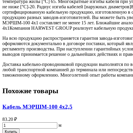
температура жилы [°С] 65. Многократные изгибы кабеля при уг
не ниже [°C]-20. Радиус изгиба кабелей [наружных диаметро
сертифицированную кабельную продукцию, изготовленную в со
продукцию разных заводов-изготовителей. Вы можете быть уве
МЭРШМ-100 4х1 составляет не менее 15 лет. Ближайшие ана
4х1Компания HARWEST GROUP реализует кабельную продукц
На всю продукцию распространяется гарантия завода-изготови
оформляются документально в договоре поставки, который яв
регламенту производства. При наступлении гарантийных услови
выводов принимается решение о дальнейших действиях и прав
Доставка кабельно-проводниковой продукции выполнятся по вс
любой транспортной компанией до терминала или непосредстве
таможенному оформлению. Многолетний опыт работы компании 
Похожие товары
Кабель МЭРШМ-100 4х2,5
83.20 ₽
м
Купить