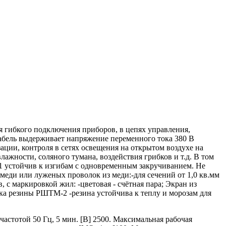
гибкого подключения приборов, в цепях управления,
Кабель выдерживает напряжение переменного тока 380 В
ации, контроля в сетях освещения на открытом воздухе на
лажности, соляного тумана, воздействия грибков и т.д. В том
 устойчив к изгибам с одновременным закручиванием. Не
еди или луженых проволок из меди:-для сечений от 1,0 кв.мм
в, с маркировкой жил: -цветовая - счётная пара; Экран из
ка резины РШТМ-2 -резина устойчива к теплу и морозам для
стотой 50 Гц, 5 мин. [В] 2500. Максимальная рабочая