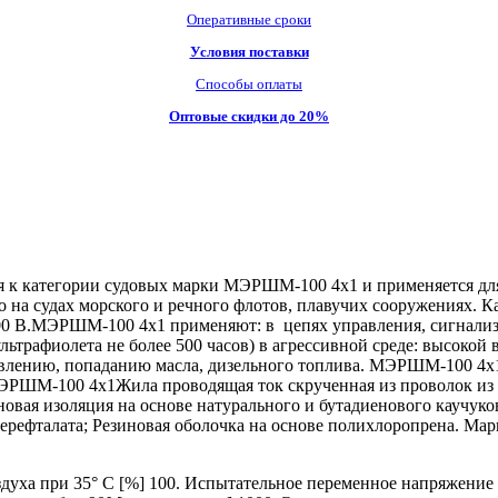
Оперативные сроки
Условия поставки
Способы оплаты
Оптовые скидки до 20%
к категории судовых марки МЭРШМ-100 4х1 и применяется для 
о на судах морского и речного флотов, плавучих сооружениях. 
 500 В.МЭРШМ-100 4х1 применяют: в цепях управления, сигнализ
ьтрафиолета не более 500 часов) в агрессивной среде: высокой в
влению, попаданию масла, дизельного топлива. МЭРШМ-100 4х1
ЭРШМ-100 4х1Жила проводящая ток скрученная из проволок из м
езиновая изоляция на основе натурального и бутадиенового каучуко
ерефталата; Резиновая оболочка на основе полихлоропрена. Мар
а при 35° C [%] 100. Испытательное переменное напряжение ча