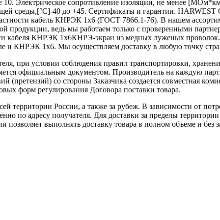
е 10. Электрическое сопротивление изоляции, не менее [МОм*км]
ающей среды,[°C]-40 до +45. Сертификаты и гарантии. HARWES
астности кабель КНРЭК 1х6 (ГОСТ 7866.1-76). В нашем ассорти
мой продукции, ведь мы работаем только с проверенными партне
налоги кабеля КНРЭК 1х6КНРЭ-экран из медных луженых пров
ле и КНРЭК 1х6. Мы осуществляем доставку в любую точку стр
теля, при условии соблюдения правил транспортировки, хранени
ляется официальным документом. Производитель на каждую парти
й (претензий) со стороны Заказчика создается совместная коми
овых форм регулирования Договора поставки товара.
ей территории России, а также за рубеж. В зависимости от потр
нно по адресу получателя. Для доставки за пределы территории
позволяет выполнять доставку товара в полном объеме и без з