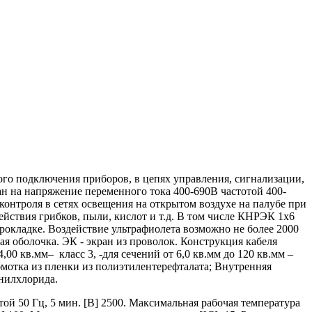
го подключения приборов, в цепях управления, сигнализации,
ан на напряжение переменного тока 400-690В частотой 400-
контроля в сетях освещения на открытом воздухе на палубе при
ействия грибков, пыли, кислот и т.д. В том числе КНРЭК 1х6
рокладке. Воздействие ультрафиолета возможно не более 2000
ая оболочка. ЭК - экран из проволок. Конструкция кабеля
0 кв.мм– класс 3, -для сечений от 6,0 кв.мм до 120 кв.мм –
Обмотка из пленки из полиэтилентерефталата; Внутренняя
инилхлорида.
й 50 Гц, 5 мин. [В] 2500. Максимальная рабочая температура