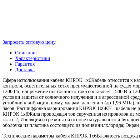
Запросить оптовую цену
Описание
Характеристики
Гарантия
Доставка
Сфера использования кабеля КНРЭК 1х6Кабель относится к ка
контроля, осветительных сетях преимущественной на судах мор
1200 Гц, напряжение постоянного тока составляет - 500 В и 1
условии защиты от солнечного излучения и в агрессивной сред
устойчив к вибрации, шуму, ударам, давлению (до 1,96 МПа), 
часов. Расшифровка маркирования КНРЭК 1х6КН - кабель не раз
КНРЭК 1х6Жила проводящая ток скрученная из проволок из меди 
класс 2; Изоляция из резины на основе натурального и бутадие
оболочка из пластика состоящего из поливинилхлорида; Экран
Технические параметры кабеля КНРЭК 1х6Влажность воздуха пр