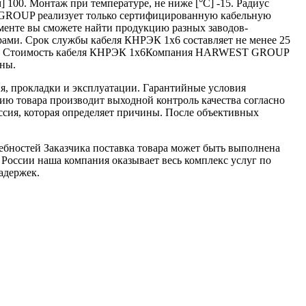
 100. Монтаж при температуре, не ниже [°C] -15. Радиус
T GROUP реализует только сертифицированную кабельную
менте вы сможете найти продукцию разных заводов-
рами. Срок службы кабеля КНРЭК 1х6 составляет не менее 25
олок. Стоимость кабеля КНРЭК 1х6Компания HARWEST GROUP
аны.
я, прокладки и эксплуатации. Гарантийные условия
ю товара производит выходной контроль качества согласно
ссия, которая определяет причины. После объективных
ебностей Заказчика поставка товара может быть выполнена
 России наша компания оказывает весь комплекс услуг по
адержек.