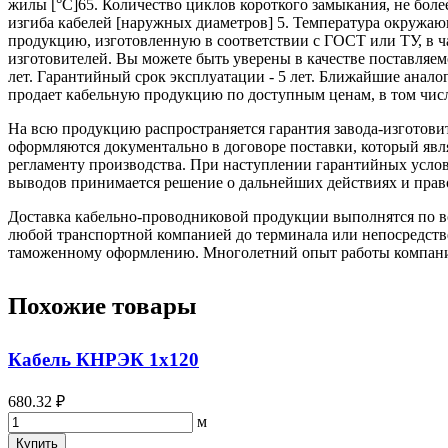
жилы [°С]65. Количество циклов короткого замыкания, не боле
изгиба кабелей [наружных диаметров] 5. Температура окруж
продукцию, изготовленную в соответствии с ГОСТ или ТУ, в ч
изготовителей. Вы можете быть уверены в качестве поставляе
лет. Гарантийный срок эксплуатации - 5 лет. Ближайшие а
продает кабельную продукцию по доступным ценам, в том чис
На всю продукцию распространяется гарантия завода-изготови
оформляются документально в договоре поставки, который яв
регламенту производства. При наступлении гарантийных услови
выводов принимается решение о дальнейших действиях и прав
Доставка кабельно-проводниковой продукции выполнятся по вс
любой транспортной компанией до терминала или непосредстве
таможенному оформлению. Многолетний опыт работы компании 
Похожие товары
Кабель КНРЭК 1х120
680.32 ₽
м
Купить