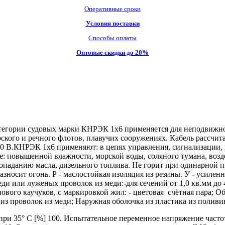
Оперативные сроки
Условия поставки
Способы оплаты
Оптовые скидки до 20%
тегории судовых марки КНРЭК 1х6 применяется для неподвижно
ского и речного флотов, плавучих сооружениях. Кабель рассчит
200 В.КНРЭК 1х6 применяют: в цепях управления, сигнализации, 
е: повышенной влажности, морской воды, соляного тумана, возд
попаданию масла, дизельного топлива. Не горит при одинарной п
носит огонь. Р - маслостойкая изоляция из резины. У - усиленн
или луженых проволок из меди:-для сечений от 1,0 кв.мм до 4,0
нового каучуков, с маркировкой жил: - цветовая счётная пара; 
 из проволок из меди; Наружная оболочка из пластика из полив
и 35° C [%] 100. Испытательное переменное напряжение частото