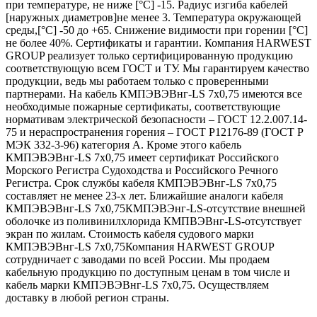
при температуре, не ниже [°C] -15. Радиус изгиба кабелей
[наружных диаметров]не менее 3. Температура окружающей
среды,[°C] -50 до +65. Снижение видимости при горении [°C]
не более 40%. Сертификаты и гарантии. Компания HARWEST
GROUP реализует только сертифицированную продукцию
соответствующую всем ГОСТ и ТУ. Мы гарантируем качество
продукции, ведь мы работаем только с проверенными
партнерами. На кабель КМПЭВЭВнг-LS 7х0,75 имеются все
необходимые пожарные сертификаты, соответствующие
нормативам электрической безопасности – ГОСТ 12.2.007.14-
75 и нераспространения горения – ГОСТ Р12176-89 (ГОСТ Р
МЭК 332-3-96) категория А. Кроме этого кабель
КМПЭВЭВнг-LS 7х0,75 имеет сертификат Российского
Морского Регистра Судоходства и Российского Речного
Регистра. Срок службы кабеля КМПЭВЭВнг-LS 7х0,75
составляет не менее 23-х лет. Ближайшие аналоги кабеля
КМПЭВЭВнг-LS 7х0,75КМПЭВЭнг-LS-отсутствие внешней
оболочке из поливинилхлорида КМПВЭВнг-LS-отсутствует
экран по жилам. Стоимость кабеля судового марки
КМПЭВЭВнг-LS 7х0,75Компания HARWEST GROUP
сотрудничает с заводами по всей России. Мы продаем
кабельную продукцию по доступным ценам в том числе и
кабель марки КМПЭВЭВнг-LS 7х0,75. Осуществляем
доставку в любой регион страны.