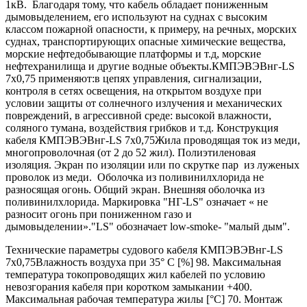
1кВ. Благодаря тому, что кабель обладает пониженным
дымовыделением, его используют на суднах с высоким
классом пожарной опасности, к примеру, на речных, морских
суднах, транспортирующих опасные химические вещества,
морские нефтедобывающие платформы и т.д, морские
нефтехранилища и другие водные объекты.КМПЭВЭВнг-LS
7х0,75 применяют:в цепях управления, сигнализации,
контроля в сетях освещения, на открытом воздухе при
условии защиты от солнечного излучения и механических
повреждений, в агрессивной среде: высокой влажности,
соляного тумана, воздействия грибков и т.д. Конструкция
кабеля КМПЭВЭВнг-LS 7х0,75Жила проводящая ток из меди,
многопроволочная (от 2 до 52 жил). Полиэтиленовая
изоляция. Экран по изоляции или по скрутке пар из луженых
проволок из меди. Оболочка из поливинилхлорида не
разносящая огонь. Общий экран. Внешняя оболочка из
поливинилхлорида. Маркировка "НГ-LS" означает « не
разносит огонь при пониженном газо и
дымовыделении»."LS" обозначает low-smoke- "малый дым".
Технические параметры судового кабеля КМПЭВЭВнг-LS
7х0,75Влажность воздуха при 35° C [%] 98. Максимальная
температура токопроводящих жил кабелей по условию
невозгорания кабеля при коротком замыкании +400.
Максимальная рабочая температура жилы [°С] 70. Монтаж