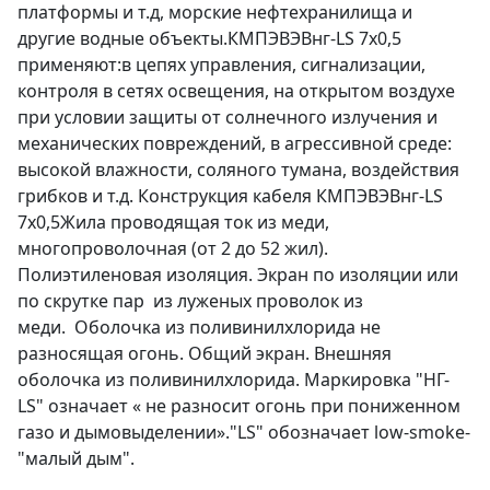
платформы и т.д, морские нефтехранилища и
другие водные объекты.КМПЭВЭВнг-LS 7х0,5
применяют:в цепях управления, сигнализации,
контроля в сетях освещения, на открытом воздухе
при условии защиты от солнечного излучения и
механических повреждений, в агрессивной среде:
высокой влажности, соляного тумана, воздействия
грибков и т.д. Конструкция кабеля КМПЭВЭВнг-LS
7х0,5Жила проводящая ток из меди,
многопроволочная (от 2 до 52 жил).
Полиэтиленовая изоляция. Экран по изоляции или
по скрутке пар из луженых проволок из
меди. Оболочка из поливинилхлорида не
разносящая огонь. Общий экран. Внешняя
оболочка из поливинилхлорида. Маркировка "НГ-
LS" означает « не разносит огонь при пониженном
газо и дымовыделении»."LS" обозначает low-smoke-
"малый дым".