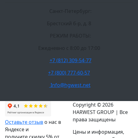
Санкт-Петербург:
Брестский б-р, д. 8
РЕЖИМ РАБОТЫ:
Ежедневно c 8:00 до 17:00
+7 (812) 309-54-77
+7 (800) 777-60-57
Info@hgwest.net
Copyright © 2026
HARWEST GROUP | Все
права защищены
Оставьте отзыв
о нас в
Яндексе и
Цены и информация,
получите скидку 5% от