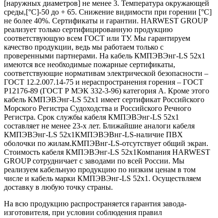
[наружных диаметров] не менее 3. Температура окружающей
среды,[°C]-50 до + 65. Снижение видимости при горении [°C]
не более 40%. Сертификаты и гарантии. HARWEST GROUP
реализует только сертифицированную продукцию
соответствующую всем ГОСТ или ТУ. Мы гарантируем
качество продукции, ведь мы работаем только с
проверенными партнерами. На кабель КМПЭВЭнг-LS 52х1
имеются все необходимые пожарные сертификаты,
соответствующие нормативам электрической безопасности –
ГОСТ 12.2.007.14-75 и нераспространения горения – ГОСТ
Р12176-89 (ГОСТ Р МЭК 332-3-96) категория А. Кроме этого
кабель КМПЭВЭнг-LS 52х1 имеет сертификат Российского
Морского Регистра Судоходства и Российского Речного
Регистра. Срок службы кабеля КМПЭВЭнг-LS 52х1
составляет не менее 23-х лет. Ближайшие аналоги кабеля
КМПЭВЭнг-LS 52х1КМПЭВЭВнг-LS-наличие ПВХ
оболочки по жилам.КМПЭВнг-LS-отсутствует общий экран.
Стоимость кабеля КМПЭВЭнг-LS 52х1Компания HARWEST
GROUP сотрудничает с заводами по всей России. Мы
реализуем кабельную продукцию по низким ценам в том
числе и кабель марки КМПЭВЭнг-LS 52х1. Осуществляем
доставку в любую точку страны.
На всю продукцию распространяется гарантия завода-
изготовителя, при условии соблюдения правил