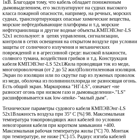
1кВ. Благодаря тому, что кабель обладает пониженным
дымовыделением, его эксплуатируют на суднах высокого
класса пожарной опасности, например, на речных, морских
суднах, транспортирующих опасные химические вещества,
морские нефтедобывающие платформы и т.д, морские
нефтехранилища и другие водные объекты.КМПЭВЭнг-LS
52х1 используют: в цепях управления, сигнализации,
контроля в сетях освещения на открытом воздухе при условии
защиты от солнечного излучения и механических
повреждений и в агрессивной среде: высокой влажности,
соляного тумана, воздействия грибков и т.д. Конструкция
кабеля КМПЭВЭнг-LS 52х1Жила проводящая ток из меди,
многопроволочная (от 2 до 52 жил)Полиэтиленовая изоляция.
Экран по изоляции или по скрутке пар из луженых проволок
из меди, оболочка из поливинилхлорида не разносящая огонь.
Есть общий экран. Маркировка "НГ-LS", означает «не
разносит огонь при низком газо и дымовыделении»."LS"
расшифровывается как low-smoke- "малый дым".
Технические параметры судового кабеля КМПЭВЭнг-LS
52х1Влажность воздуха при 35° C [%] 98. Максимальная
температура токопроводящих жил кабелей по условию
невозгорания кабеля при коротком замыкании +400.
Максимальная рабочая температура жилы [°С] 70. Монтаж
при температуре, не ниже [°C]-15. Радиус изгиба кабелей