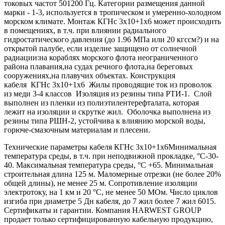
токовых частот 501200 Гц. Категории размещения данной
марки - 1-3, используется в тропическом и умеренно-холодном
морском климате. Монтаж КГНс 3х10+1х6 может происходить
в помещениях, в т.ч. при влиянии радиального
гидростатического давления (до 1.96 МПа или 20 кгссм?) и на
открытой палубе, если изделие защищено от солнечной
радиации:на кораблях морского флота неограниченного
района плавания,на судах речного флота,на береговых
сооружениях,на плавучих объектах. Конструкция
кабеля КГНс 3х10+1х6 Жилы проводящие ток из проволок
из меди 3-4 классов Изоляция из резины типа РТИ-1. Слой
выполнен из пленки из полиэтилентерефталата, которая
лежит на изоляции и скрутке жил. Оболочка выполнена из
резины типа РШН-2, устойчива к влиянию морской воды,
горюче-смазочным материалам и плесени.
Технические параметры кабеля КГНс 3х10+1х6Минимальная
температура среды, в т.ч. при неподвижной прокладке, °С-30-
40. Максимальная температура среды, °С +65. Минимальная
строительная длина 125 м. Маломерные отрезки (не более 20%
общей длины), не менее 25 м. Сопротивление изоляции
электротоку, на 1 км и 20 °С, не менее 50 МОм. Число циклов
изгиба при диаметре 5 Дн кабеля, до 7 жил более 7 жил 6015.
Сертификаты и гарантии. Компания HARWEST GROUP
продает только сертифицированную кабельную продукцию,