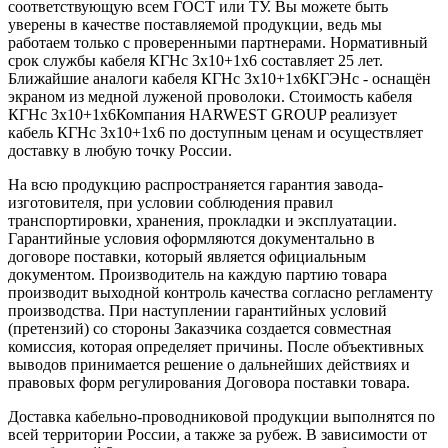
соответствующую всем ГОСТ или ТУ. Вы можете быть
уверены в качестве поставляемой продукции, ведь мы
работаем только с проверенными партнерами. Нормативный
срок службы кабеля КГНс 3х10+1х6 составляет 25 лет.
Ближайшие аналоги кабеля КГНс 3х10+1х6КГЭНс - оснащён
экраном из медной луженой проволоки. Стоимость кабеля
КГНс 3х10+1х6Компания HARWEST GROUP реализует
кабель КГНс 3х10+1х6 по доступным ценам и осуществляет
доставку в любую точку России.
На всю продукцию распространяется гарантия завода-
изготовителя, при условии соблюдения правил
транспортировки, хранения, прокладки и эксплуатации.
Гарантийные условия оформляются документально в
договоре поставки, который является официальным
документом. Производитель на каждую партию товара
производит выходной контроль качества согласно регламенту
производства. При наступлении гарантийных условий
(претензий) со стороны Заказчика создается совместная
комиссия, которая определяет причины. После объективных
выводов принимается решение о дальнейших действиях и
правовых форм регулирования Договора поставки товара.
Доставка кабельно-проводниковой продукции выполнятся по
всей территории России, а также за рубеж. В зависимости от