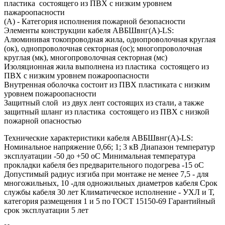
пластика состоящего из ПВХ с низким уровнем
пажароопасности
(А) - Категория исполнения пожарной безопасности
Элементы конструкции кабеля АВБШвнг(A)-LS:
Алюминивая токопроводная жила, однопроволочная круглая
(ок), однопроволочная секторная (ос); многопроволочная
круглая (мк), многопроволочная секторная (мс)
Изоляционная жила выполнена из пластика состоящего из
ПВХ с низким уровнем пожароопасности
Внутренная оболочка состоит из ПВХ пластиката с низким
уровнем пожароопасности
Защитный слой из двух лент состоящих из стали, а также
защитный шланг из пластика состоящего из ПВХ с низкой
пожарной опасностью
Технические характеристики кабеля АВБШвнг(A)-LS:
Номинальное напряжение 0,66; 1; 3 кВ Диапазон температур
эксплуатации -50 до +50 оС Минимальная температура
прокладки кабеля без предварительного подогрева -15 оС
Допустимый радиус изгиба при монтаже не менее 7,5 - для
многожильных, 10 -для одножильных диаметров кабеля Срок
службы кабеля 30 лет Климатическое исполнение - УХЛ и Т,
категория размещения 1 и 5 по ГОСТ 15150-69 Гарантийный
срок эксплуатации 5 лет