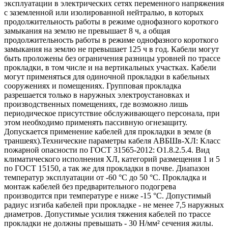
эксплуатации в электрических сетях переменного напряжения
с заземленной или изолированной нейтралью, в которых
продолжительность работы в режиме однофазного короткого
замыкания на землю не превышает 8 ч, а общая
продолжительность работы в режиме однофазного короткого
замыкания на землю не превышает 125 ч в год. Кабели могут
быть проложены без ограничения разницы уровней по трассе
прокладки, в том числе и на вертикальных участках. Кабели
могут применяться для одиночной прокладки в кабельных
сооружениях и помещениях. Групповая прокладка
разрешается только в наружных электроустановках и
производственных помещениях, где возможно лишь
периодическое присутствие обслуживающего персонала, при
этом необходимо применять пассивную огнезащиту.
Допускается применение кабелей для прокладки в земле (в
траншеях).Технические параметры кабеля АВБШв-ХЛ: Класс
пожарной опасности по ГОСТ 31565-2012: О1.8.2.5.4. Вид
климатического исполнения ХЛ, категорий размещения 1 и 5
по ГОСТ 15150, а так же для прокладки в почве. Диапазон
температур эксплуатации от -60 °С до 50 °С. Прокладка и
монтаж кабелей без предварительного подогрева
производится при температуре е ниже -15 °С. Допустимый
радиус изгиба кабелей при прокладке - не менее 7,5 наружных
диаметров. Допустимые усилия тяжения кабелей по трассе
прокладки не должны превышать - 30 H/мм² сечения жилы.