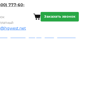
800) 777-60-
Заказать звонок
нок
платный
o@hgwest.net
а и доставка
Акции
Блог
Контакты