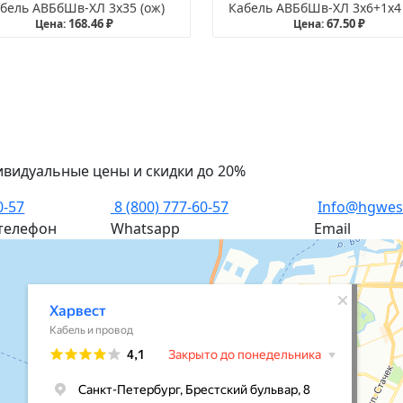
бель АВБбШв-ХЛ 3х35 (ож)
Кабель АВБбШв-ХЛ 3х6+1х4 
168.46 ₽
67.50 ₽
Цена:
Цена:
ивидуальные цены и скидки до 20%
0-57
8 (800) 777-60-57
Info@hgwes
телефон
Whatsapp
Email