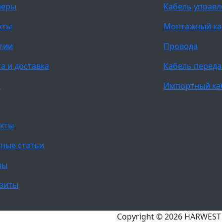
неры
Кабель управ
кты
Монтажный ка
тии
Провода
а и доставка
Кабель переда
и
Импортный ка
кты
ные статьи
вы
зиты
Copyright © 2026 HARWES