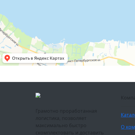
Комп
Грамотно проработанная
Катал
логистика, позволяет
максимально быстро
О ко
скомплектовать и доставить