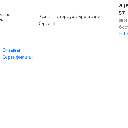
8 (
57
льно-
Санкт-Петербург: Брестский
ой
зво
б-р, д. 8
бес
Inf
компании
Партнеры
Объекты
Гарантии
Оплат
Отзывы
Сертификаты