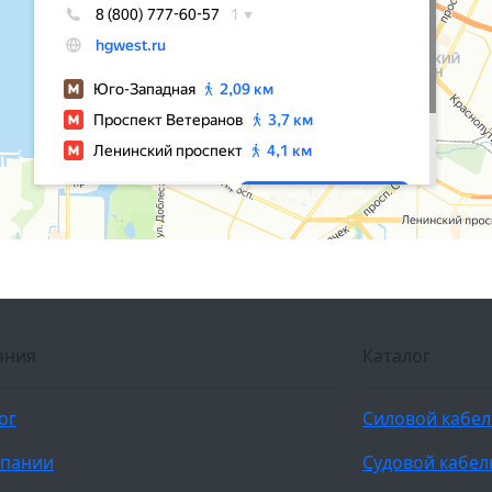
ания
Каталог
ог
Силовой кабе
мпании
Судовой кабел