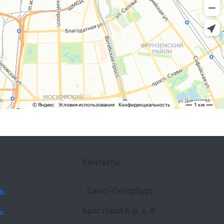
Контакты
ль
Санкт-Петербург:
ь
Брестский б-р, д. 8