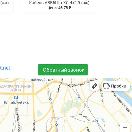
(ож)
Кабель АВБбШв-ХЛ 4х2,5 (ож)
46.75 ₽
Цена:
t.net
Обратный звонок