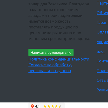
Парт
товар для Заказчика. Благодаря
налаженным отношениям с
Объе
заводами-производителями,
имеется возможность
Гаран
поставлять продукцию по
Оплат
ценам ниже рыночных и по
меньшим срокам производства.
Акци
Блог
Написать руководителю
Политика конфиденциальности
Конта
Согласие на обработку
персональных данных
Полез
Отзы
Рекви