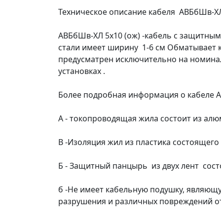
Техническое описание кабеля АВБбШв-ХЛ
АВБбШв-ХЛ 5х10 (ож) -кабель с защитны
стали имеет ширину 1-6 см Обматывает к
предусматрен исключительно на номина
установках .
Более подробная информация о кабеле А
А - токопроводящая жила состоит из ал
В -Изоляция жил из пластика состоящег
Б - Защитный панцырь из двух лент сост
б -Не имеет кабельную подушку, являющ
разрушения и различных повреждений 