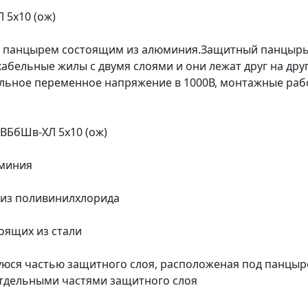
 5х10 (ож)
м панцырем состоящим из алюминия.Защитный панцырь и
абельные жилы с двумя слоями и они лежат друг на друг
льное переменное напряжение в 1000В, монтажные раб
ВБбШв-ХЛ 5х10 (ож)
юминия
о из поливинилхлорида
оящих из стали
уюся частью защитного слоя, расположеная под панцыр
отдельными частями защитного слоя