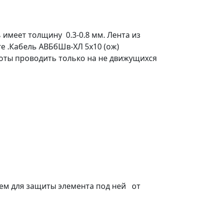
меет толщину 0.3-0.8 мм. Лента из
е .Кабель АВБбШв-ХЛ 5х10 (ож)
оты проводить только на не движущихся
ем для защиты элемента под ней от