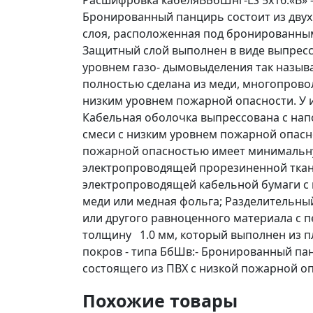
Расшифровка кабеляВБбШнг-LS 5х16:«В» -
Бронированный панцирь состоит из двух 
слоя, расположенная под бронированным
Защитный слой выполнен в виде выпрессо
уровнем газо- дымовыделения так назыв
полностью сделана из меди, многопровол
низким уровнем пожарной опасности. У и
Кабельная оболочка выпрессована с на
смеси с низким уровнем пожарной опасно
пожарной опасностью имеет минимальну
электропроводящей прорезиненной ткани
электропроводящей кабельной бумаги с 
меди или медная фольга; Разделительны
или другого равноценного материала с
толщину 1.0 мм, который выполнен из п
покров - типа БбШв:- Бронированный пан
состоящего из ПВХ с низкой пожарной 
Похожие товары