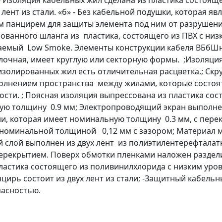
 Изоляция кабельных жил сделана из пластика состояще
лент из стали. «б» - Без кабельной подушки, которая я
 панцирем для защиты элемента под ним от разрушени
ванного шланга из пластика, состоящего из ПВХ с низк
аемый Low Smoke. Элементы конструкции кабеля ВБбШн
очная, имеет круглую или секторную формы. ;Изоляция
золированных жил есть отличительная расцветка.; Скру
полнением пространства между жилами, которые состоя
сти. ; Поясная изоляция выпрессована из пластика сос
ю толщину 0.9 мм; Электропроводящий экран выполнен
, которая имеет номинальную толщину 0.3 мм, с перек
номинальной толщиной 0,12 мм с зазором; Материал ме
й слой выполнен из двух лент из полиэтилентерефталат
 перекрытием. Поверх обмотки пленками наложен разд
ластика состоящего из поливинилхлорида с низким уро
цирь состоит из двух лент из стали; -Защитный кабель
опасностью.