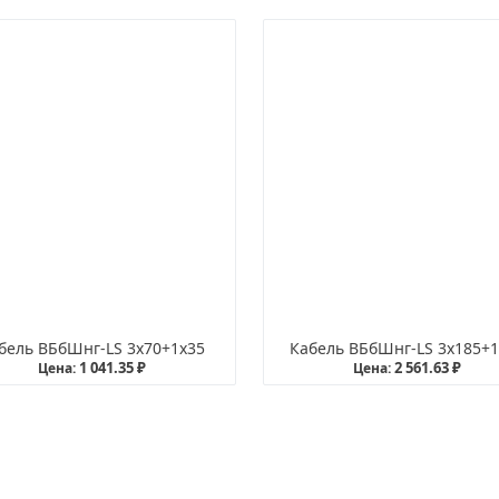
бель ВБбШнг-LS 3х70+1х35
Кабель ВБбШнг-LS 3х185+1
1 041.35 ₽
2 561.63 ₽
Цена:
Цена: