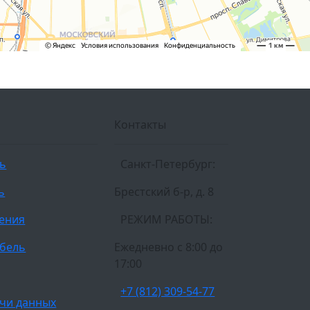
Контакты
ль
Санкт-Петербург:
ь
Брестский б-р, д. 8
ления
РЕЖИМ РАБОТЫ:
бель
Ежедневно c 8:00 до
17:00
+7 (812) 309-54-77
чи данных