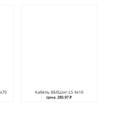
х70
Кабель ВБбШнг-LS 4х16
280.97 ₽
Цена: