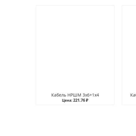
Кабель НРШМ 3х6+1х4
Ка
221.76 ₽
Цена: