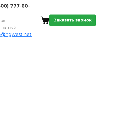
800) 777-60-
Заказать звонок
нок
платный
o@hgwest.net
а и доставка
Акции
Блог
Контакты