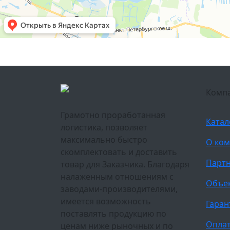
Комп
Грамотно проработанная
Катал
логистика, позволяет
максимально быстро
О ко
скомплектовать и доставить
Парт
товар для Заказчика. Благодаря
налаженным отношениям с
Объе
заводами-производителями,
имеется возможность
Гаран
поставлять продукцию по
Оплат
ценам ниже рыночных и по