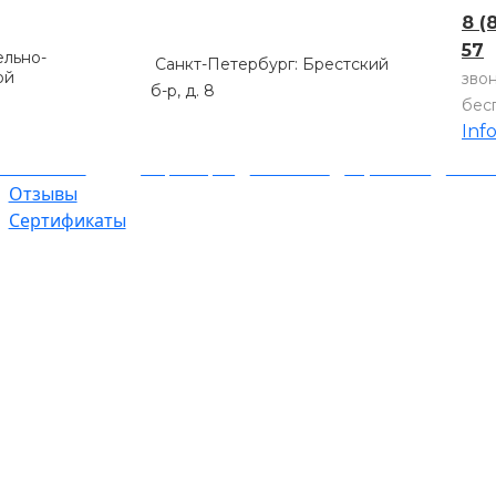
8 (
57
льно-
Санкт-Петербург: Брестский
ой
зво
б-р, д. 8
бес
Inf
компании
Партнеры
Объекты
Гарантии
Оплат
Отзывы
Сертификаты