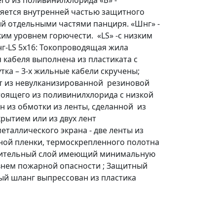
го из поливинилхлорида «Б» -
вляется внутренней частью защитного
й отдельными частями панциря. «Шнг» -
им уровнем горючести. «LS» -с низким
г-LS 5х16: Токопроводящая жила
 кабеля выполнена из пластиката с
тка – 3-х жильные кабели скручены;
т из невулканизированной резиновой
тоящего из поливинилхлорида с низкой
 из обмотки из ленты, сделанной из
рытием или из двух лент
таллического экрана - две ленты из
ной пленки, термоскрепленного полотна
елительный слой имеющий минимальную
внем пожарной опасности ; Защитный
ный шланг выпрессован из пластика