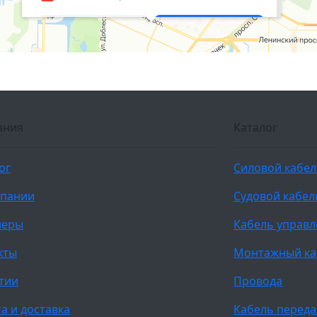
ания
Каталог
ог
Силовой кабе
мпании
Судовой кабел
неры
Кабель управ
кты
Монтажный ка
тии
Провода
а и доставка
Кабель переда