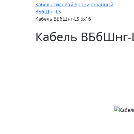
Кабель силовой бронированный
ВБбШнг-LS
Кабель ВБбШнг-LS 5х16
Кабель ВБбШнг-