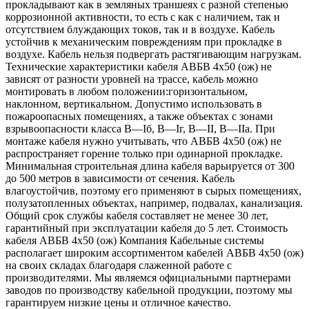
прокладывают как в земляных траншеях с разной степенью
коррозионной активности, то есть с как с наличием, так и
отсутствием блуждающих токов, так и в воздухе. Кабель
устойчив к механическим повреждениям при прокладке в
воздухе. Кабель нельзя подвергать растягивающим нагрузкам.
Технические характеристики кабеля АВБВ 4х50 (ож) не
зависят от разности уровней на трассе, кабель можно
монтировать в любом положении:горизонтальном,
наклонном, вертикальном. Допустимо использовать в
пожароопасных помещениях, а также объектах с зонами
взрывоопасности класса B—Iб, B—Iг, В—II, В—IIа. При
монтаже кабеля нужно учитывать, что АВБВ 4х50 (ож) не
распространяет горение только при одинарной прокладке.
Минимальная строительная длина кабеля варьируется от 300
до 500 метров в зависимости от сечения. Кабель
влагоустойчив, поэтому его применяют в сырых помещениях,
полузатопленных объектах, например, подвалах, канализация.
Общий срок службы кабеля составляет не менее 30 лет,
гарантийный при эксплуатации кабеля до 5 лет. Стоимость
кабеля АВБВ 4х50 (ож) Компания Кабельные системы
располагает широким ассортиментом кабелей АВБВ 4х50 (ож)
на своих складах благодаря слаженной работе с
производителями. Мы являемся официальными партнерами
заводов по производству кабельной продукции, поэтому мы
гарантируем низкие цены и отличное качество.