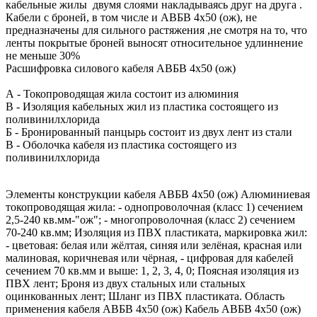
кабельные жилы двумя слоями накладываясь друг на друга .
Кабели с броней, в том числе и АВБВ 4х50 (ож), не
предназначены для сильного растяжения ,не смотря на то, что
ленты покрытые броней выносят относительное удлиннение
не меньше 30%
Расшифровка силового кабеля АВБВ 4х50 (ож)
А - Токопроводящая жила состоит из алюминия
В - Изоляция кабельных жил из пластика состоящего из
поливинилхлорида
Б - Бронированный панцырь состоит из двух лент из стали
В - Оболочка кабеля из пластика состоящего из
поливинилхлорида
Элементы конструкции кабеля АВБВ 4х50 (ож) Алюминиевая
токопроводящая жила: - однопроволочная (класс 1) сечением
2,5-240 кв.мм-"ож"; - многопроволочная (класс 2) сечением
70-240 кв.мм; Изоляция из ПВХ пластиката, маркировка жил:
- цветовая: белая или жёлтая, синяя или зелёная, красная или
малиновая, коричневая или чёрная, - цифровая для кабелей
сечением 70 кв.мм и выше: 1, 2, 3, 4, 0; Поясная изоляция из
ПВХ лент; Броня из двух стальных или стальных
оцинкованных лент; Шланг из ПВХ пластиката. Область
применения кабеля АВБВ 4х50 (ож) Кабель АВБВ 4х50 (ож)