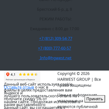
Брестский б-р, д. 8
РЕЖИМ РАБОТЫ:
Ежедневно c 8:00 до 17:00
+7 (812) 309-54-77
+7 (800) 777-60-57
Info@hgwest.net
Copyright © 2026
HARWEST GROUP | Все
Данный веб-сайт использует cookie-
права защищены
Оставьте отзыв
о нас в
файлы в целях предоставления вам
Яндексе и
Цены и информация,
лучшего пользовательского опыта на
Принять
получите скидку 5% от
указанные на сайте, не
нашем сайте. Продолжая использовать
ранее выставленного
являются публичной
данный сайт, вы соглашаетесь с