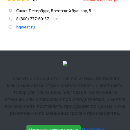
Грамотно проработанная логистика, позволяет
максимально быстро скомплектовать и доставить
товар для Заказчика. Благодаря налаженным
отношениям с заводами-производителями, имеется
возможность поставлять продукцию по ценам ниже
рыночных и по меньшим срокам производства.
Политика
Написать руководителю