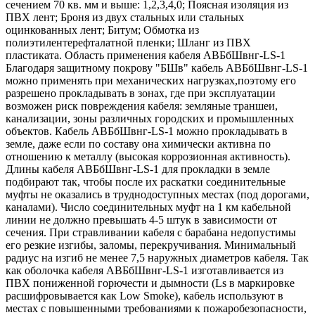
сечением 70 кв. мм и выше: 1,2,3,4,0; Поясная изоляция из
ПВХ лент; Броня из двух стальных или стальных
оцинкованных лент; Битум; Обмотка из
полиэтилентерефталатной пленки; Шланг из ПВХ
пластиката. Область применения кабеля АВБбШвнг-LS-1
Благодаря защитному покрову "БШв" кабель АВБбШвнг-LS-1
можно применять при механических нагрузках,поэтому его
разрешено прокладывать в зонах, где при эксплуатации
возможен риск повреждения кабеля: земляные траншеи,
канализации, зоны различных городских и промышленных
объектов. Кабель АВБбШвнг-LS-1 можно прокладывать в
земле, даже если по составу она химически активна по
отношению к металлу (высокая коррозионная активность).
Длины кабеля АВБбШвнг-LS-1 для прокладки в земле
подбирают так, чтобы после их раскатки соединительные
муфты не оказались в труднодоступных местах (под дорогами,
каналами). Число соединительных муфт на 1 км кабельной
линии не должно превышать 4-5 штук в зависимости от
сечения. При стравливании кабеля с барабана недопустимы
его резкие изгибы, заломы, перекручивания. Минимальный
радиус на изгиб не менее 7,5 наружных диаметров кабеля. Так
как оболочка кабеля АВБбШвнг-LS-1 изготавливается из
ПВХ пониженной горючести и дымности (Ls в маркировке
расшифровывается как Low Smoke), кабель используют в
местах с повышенными требованиями к пожаробезопасности,