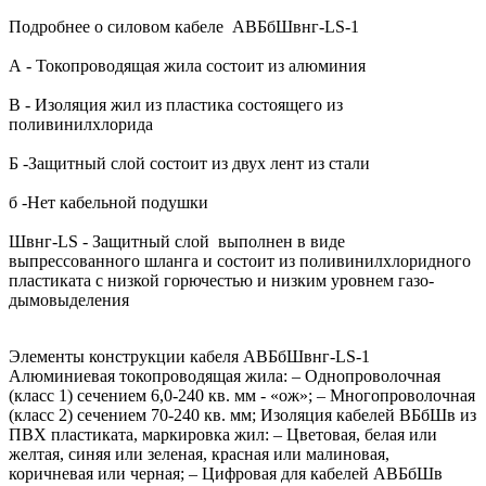
Подробнее о силовом кабеле АВБбШвнг-LS-1
А - Токопроводящая жила состоит из алюминия
В - Изоляция жил из пластика состоящего из
поливинилхлорида
Б -Защитный слой состоит из двух лент из стали
б -Нет кабельной подушки
Швнг-LS - Защитный слой выполнен в виде
выпрессованного шланга и состоит из поливинилхлоридного
пластиката с низкой горючестью и низким уровнем газо-
дымовыделения
Элементы конструкции кабеля АВБбШвнг-LS-1
Алюминиевая токопроводящая жила: – Однопроволочная
(класс 1) сечением 6,0-240 кв. мм - «ож»; – Многопроволочная
(класс 2) сечением 70-240 кв. мм; Изоляция кабелей ВБбШв из
ПВХ пластиката, маркировка жил: – Цветовая, белая или
желтая, синяя или зеленая, красная или малиновая,
коричневая или черная; – Цифровая для кабелей АВБбШв